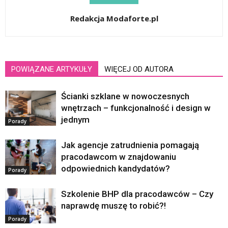
Redakcja Modaforte.pl
POWIĄZANE ARTYKUŁY
WIĘCEJ OD AUTORA
Ścianki szklane w nowoczesnych
wnętrzach – funkcjonalność i design w
jednym
Porady
Jak agencje zatrudnienia pomagają
pracodawcom w znajdowaniu
odpowiednich kandydatów?
Porady
Szkolenie BHP dla pracodawców – Czy
naprawdę muszę to robić?!
Porady