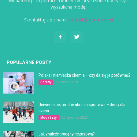
Modaforte.pl to portal dla kobiet ceniących sobie dobry styl i
wyszukaną modę.
Skontaktuj się z nami:
kontakt@modaforte.pl
POPULARNE POSTY
Polska i niemiecka chemia – czy da się je porównać?
17 stycznia 2018
Porady
Uniwersalne, modne ubrania sportowe – dresy dla
dzieci
20 stycznia 2020
Moda i styl
Jak znaleźć pracę tymczasową?