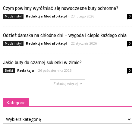
Czym powinny wyróżniać się nowoczesne buty ochronne?
Redakcja Modaforte.pl
-
23 lutego 2026
Moda i styl
0
Odzież damska na chłodne dni – wygoda i ciepło każdego dnia
Redakcja Modaforte.pl
-
22 stycznia 2026
Moda i styl
0
Jakie buty do czarnej sukienki w zimie?
Redakcja
-
26 października 2025
Botki
0
Załaduj więcej
Kategorie
Kategorie