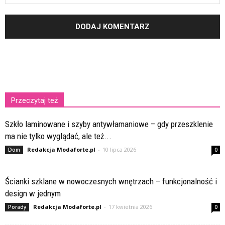
Przeczytaj też
Szkło laminowane i szyby antywłamaniowe – gdy przeszklenie
ma nie tylko wyglądać, ale też...
Redakcja Modaforte.pl
-
10 lipca 2026
Dom
0
Ścianki szklane w nowoczesnych wnętrzach – funkcjonalność i
design w jednym
Redakcja Modaforte.pl
-
17 kwietnia 2026
Porady
0