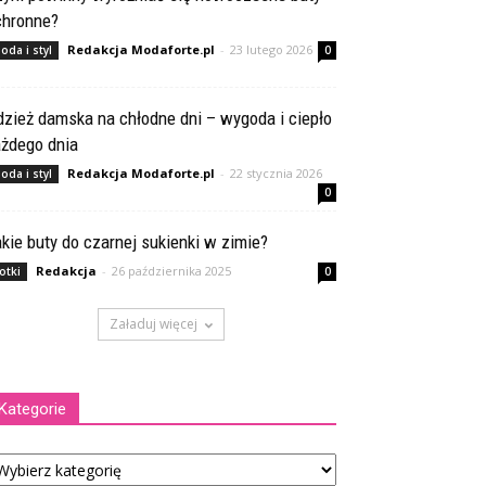
chronne?
Redakcja Modaforte.pl
-
23 lutego 2026
oda i styl
0
zież damska na chłodne dni – wygoda i ciepło
ażdego dnia
Redakcja Modaforte.pl
-
22 stycznia 2026
oda i styl
0
kie buty do czarnej sukienki w zimie?
Redakcja
-
26 października 2025
otki
0
Załaduj więcej
Kategorie
tegorie