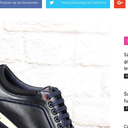
Podziel się na Facebooku
Tweet (Ćwierkaj) na Twitterze
S
gd
te
D
Ś
fu
P
C