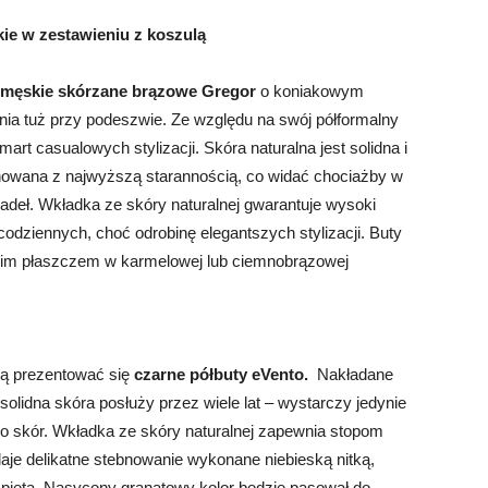
ie w zestawieniu z koszulą
 męskie skórzane brązowe Gregor
o koniakowym
ania tuż przy podeszwie. Ze względu na swój półformalny
smart casualowych stylizacji. Skóra naturalna jest solidna i
onowana z najwyższą starannością, co widać chociażby w
deł. Wkładka ze skóry naturalnej gwarantuje wysoki
codziennych, choć odrobinę elegantszych stylizacji. Buty
ugim płaszczem w karmelowej lub ciemnobrązowej
ędą prezentować się
czarne półbuty eVento.
Nakładane
ś solidna skóra posłuży przez wiele lat – wystarczy jedynie
o skór. Wkładka ze skóry naturalnej zapewnia stopom
je delikatne stebnowanie wykonane niebieską nitką,
piętą. Nasycony granatowy kolor będzie pasował do