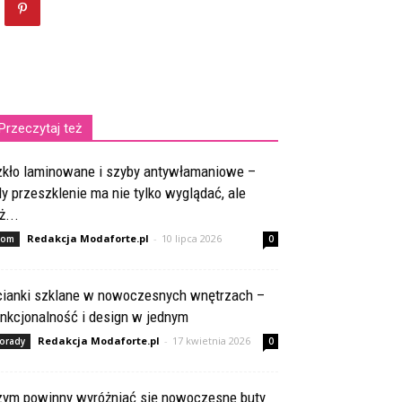
Przeczytaj też
zkło laminowane i szyby antywłamaniowe –
y przeszklenie ma nie tylko wyglądać, ale
ż...
Redakcja Modaforte.pl
-
10 lipca 2026
om
0
cianki szklane w nowoczesnych wnętrzach –
nkcjonalność i design w jednym
Redakcja Modaforte.pl
-
17 kwietnia 2026
orady
0
zym powinny wyróżniać się nowoczesne buty