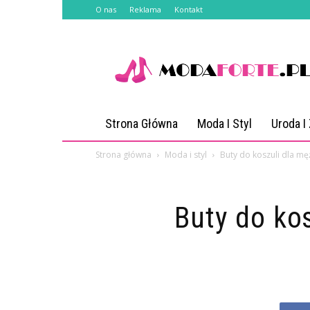
O nas
Reklama
Kontakt
Modaforte.pl
Strona Główna
Moda I Styl
Uroda I
Strona główna
Moda i styl
Buty do koszuli dla mę
Buty do ko