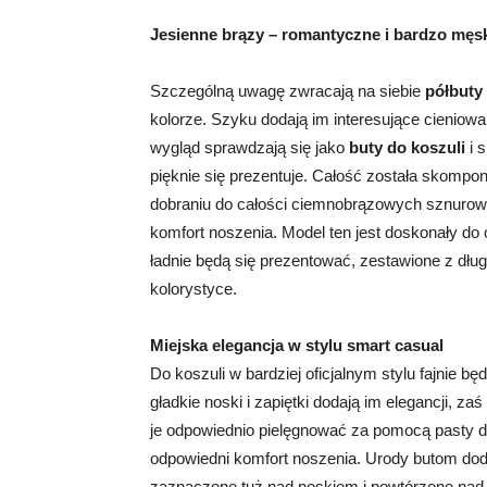
Jesienne brązy – romantyczne i bardzo męsk
Szczególną uwagę zwracają na siebie
półbuty
kolorze. Szyku dodają im interesujące cieniow
wygląd sprawdzają się jako
buty do koszuli
i 
pięknie się prezentuje. Całość została skomp
dobraniu do całości ciemnobrązowych sznurowa
komfort noszenia. Model ten jest doskonały do 
ładnie będą się prezentować, zestawione z dł
kolorystyce.
Miejska elegancja w stylu smart casual
Do koszuli w bardziej oficjalnym stylu fajnie b
gładkie noski i zapiętki dodają im elegancji, za
je odpowiednio pielęgnować za pomocą pasty d
odpowiedni komfort noszenia. Urody butom doda
zaznaczone tuż nad noskiem i powtórzone nad 