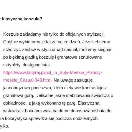
z klasyczną koszulą?
Koszule zakładamy nie tylko do oficjalnych stylizacji.
Chętnie wybieramy je także na co dzień. Jeżeli chcemy
stworzyć zestaw w stylu smart casual, możemy sięgnąć
po błękitną gładką koszulę i granatowe sznurowane
sztyblety, dostępne tutaj
https://www.butyraj.pl/pol_m_Buty-Meskie_Polbuty-
meskie_Casual-343.html
. Na uwagę zasługuje
jasnobrązowa podeszwa, która ciekawie kontrastuje z
granatową górą. Delikatne jasne stebnowania świadczą o
dokładności, z jaką wykonano tę parę. Elastyczna
wstawka z boku pozwala na dobre dopasowanie buta do
 oka kolorystyka sprawdza się podczas codziennych
tylko.