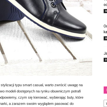
o
M
Od
k
M
Ja
B
tylizacji typu smart casual, warto zwrócić uwagę na
ctwo modeli dostępnych na rynku obuwniczym potrafi
dpowiemy, czym się kierować, wybierając buty, które
Ka
rynarki, a zarazem swoim wyglądem pasować do