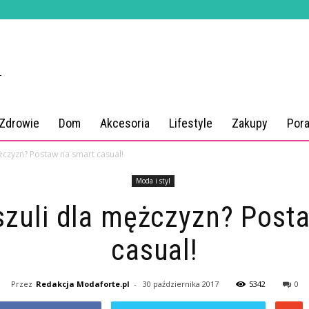
 Zdrowie
Dom
Akcesoria
Lifestyle
Zakupy
Por
żczyzn? Postaw na smart casual!
Moda i styl
szuli dla mężczyzn? Post
casual!
Przez
Redakcja Modaforte.pl
-
30 października 2017
5342
0