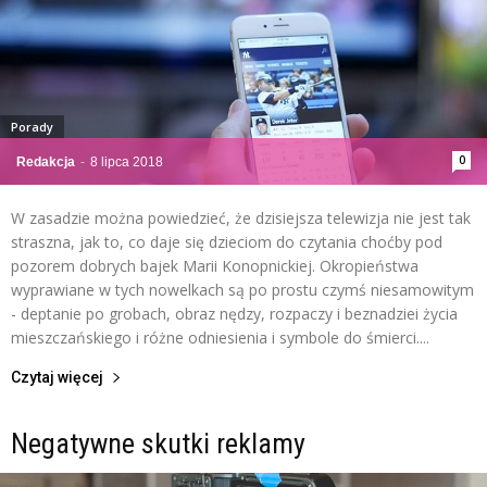
Porady
0
Redakcja
-
8 lipca 2018
W zasadzie można powiedzieć, że dzisiejsza telewizja nie jest tak
straszna, jak to, co daje się dzieciom do czytania choćby pod
pozorem dobrych bajek Marii Konopnickiej. Okropieństwa
wyprawiane w tych nowelkach są po prostu czymś niesamowitym
- deptanie po grobach, obraz nędzy, rozpaczy i beznadziei życia
mieszczańskiego i różne odniesienia i symbole do śmierci....
Czytaj więcej
Negatywne skutki reklamy