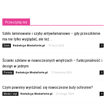
Przeczytaj też
Szkło laminowane i szyby antywłamaniowe – gdy przeszklenie
ma nie tylko wyglądać, ale też...
Redakcja Modaforte.pl
-
10 lipca 2026
Dom
0
Ścianki szklane w nowoczesnych wnętrzach – funkcjonalność i
design w jednym
Redakcja Modaforte.pl
-
17 kwietnia 2026
Porady
0
Czym powinny wyróżniać się nowoczesne buty ochronne?
Redakcja Modaforte.pl
-
23 lutego 2026
Moda i styl
0