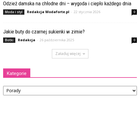
Odzież damska na chłodne dni – wygoda i ciepło każdego dnia
Redakcja Modaforte.pl
-
22 stycznia 2026
Moda i styl
0
Jakie buty do czarnej sukienki w zimie?
Redakcja
-
26 października 2025
Botki
0
Załaduj więcej
Kategorie
Kategorie