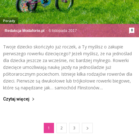
Porady
0
Redakcja Modaforte.pl
-
6 listopada 2017
Twoje dziecko skończyło już roczek, a Ty myślisz o zakupie
pierwszego rowerku dziecięcego? Jeżeli myślisz, że na jednoślad
dla dziecka jeszcze za wcześnie, nic bardziej mylnego. Rowerki
dziecięce umożliwiają naukę jazdy na jednośladzie już
półtorarocznym pociechom. Istnieje kilka rodzajów rowerów dla
dzieci. Pierwsze są dwukołowe lub trójkołowe rowerki biegowe,
które są napędzane jak… samochód Flinstonów....
Czytaj więcej
1
2
3