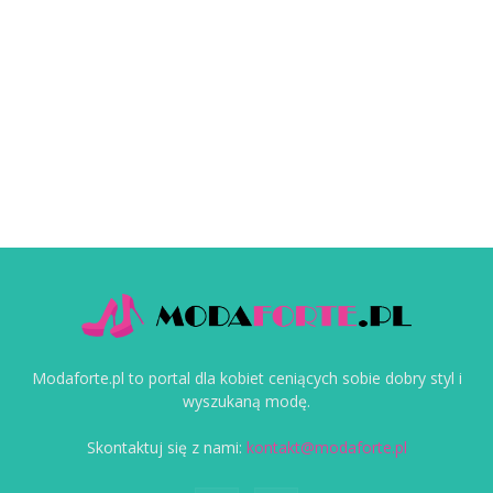
Modaforte.pl to portal dla kobiet ceniących sobie dobry styl i
wyszukaną modę.
Skontaktuj się z nami:
kontakt@modaforte.pl