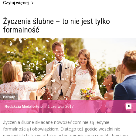
Czytaj więcej
Życzenia ślubne – to nie jest tylko
formalność
Porady
0
Redakcja Modaforte.pl
-
1 czerwca 2017
Życzenia ślubne składane nowożeńcom nie są jedynie
formalnością i obowiązkiem. Dlatego też goście weselni nie
powinni ich traktować tylko w ten ograniczony sposób, bowiem