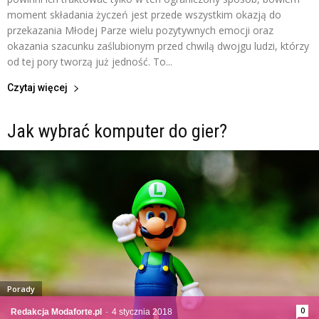
moment składania życzeń jest przede wszystkim okazją do
przekazania Młodej Parze wielu pozytywnych emocji oraz
okazania szacunku zaślubionym przed chwilą dwojgu ludzi, którzy
od tej pory tworzą już jedność. To...
Czytaj więcej
Jak wybrać komputer do gier?
Porady
0
Redakcja Modaforte.pl
-
4 stycznia 2018