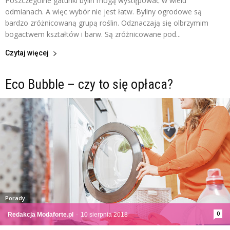
Poszczególne gatunki bylin mogą występować w wielu
odmianach. A więc wybór nie jest łatw. Byliny ogrodowe są
bardzo zróżnicowaną grupą roślin. Odznaczają się olbrzymim
bogactwem kształtów i barw. Są zróżnicowane pod...
Czytaj więcej
Eco Bubble – czy to się opłaca?
Porady
0
Redakcja Modaforte.pl
-
10 sierpnia 2018