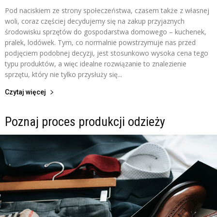
Pod naciskiem ze strony społeczeństwa, czasem także z własnej
woli, coraz częściej decydujemy się na zakup przyjaznych
środowisku sprzętów do gospodarstwa domowego – kuchenek,
pralek, lodówek. Tym, co normalnie powstrzymuje nas przed
podjęciem podobnej decyzji, jest stosunkowo wysoka cena tego
typu produktów, a więc idealne rozwiązanie to znalezienie
sprzętu, który nie tylko przysłuży się...
Czytaj więcej
Poznaj proces produkcji odzieży