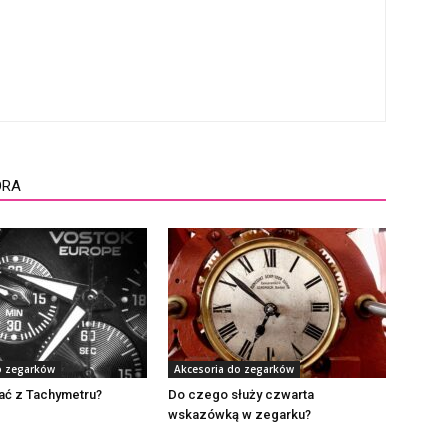
ORA
o zegarków
Akcesoria do zegarków
ać z Tachymetru?
Do czego służy czwarta
wskazówką w zegarku?