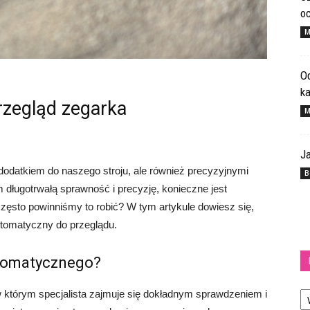
o
M
Od
k
przegląd zegarka
M
Ja
dodatkiem do naszego stroju, ale również precyzyjnymi
B
długotrwałą sprawność i precyzję, konieczne jest
 często powinniśmy to robić? W tym artykule dowiesz się,
utomatyczny do przeglądu.
utomatycznego?
Ka
 którym specjalista zajmuje się dokładnym sprawdzeniem i