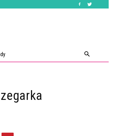
ady
 zegarka