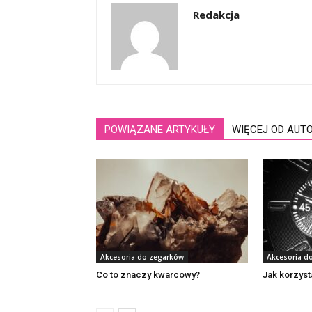
Redakcja
POWIĄZANE ARTYKUŁY
WIĘCEJ OD AUT
Akcesoria do zegarków
Akcesoria d
Co to znaczy kwarcowy?
Jak korzyst