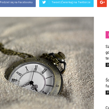
Podziel się na Facebooku
Tweet (Ćwierkaj) na Twitterze
S
gd
te
D
Ś
fu
P
C