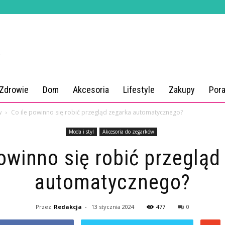
 Zdrowie
Dom
Akcesoria
Lifestyle
Zakupy
Por
w
Co ile powinno się robić przegląd zegarka automatycznego?
Moda i styl
Akcesoria do zegarków
powinno się robić przegląd
automatycznego?
Przez
Redakcja
-
13 stycznia 2024
477
0