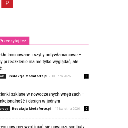
Przeczytaj też
zkło laminowane i szyby antywłamaniowe –
y przeszklenie ma nie tylko wyglądać, ale
ż...
Redakcja Modaforte.pl
-
10 lipca 2026
om
0
cianki szklane w nowoczesnych wnętrzach –
nkcjonalność i design w jednym
Redakcja Modaforte.pl
-
17 kwietnia 2026
orady
0
zym powinny wyróżniać się nowoczesne buty