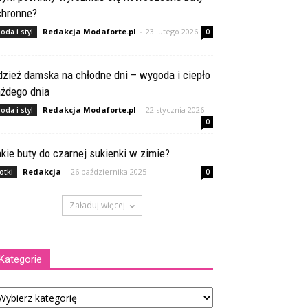
chronne?
Redakcja Modaforte.pl
-
23 lutego 2026
oda i styl
0
zież damska na chłodne dni – wygoda i ciepło
ażdego dnia
Redakcja Modaforte.pl
-
22 stycznia 2026
oda i styl
0
kie buty do czarnej sukienki w zimie?
Redakcja
-
26 października 2025
otki
0
Załaduj więcej
Kategorie
tegorie