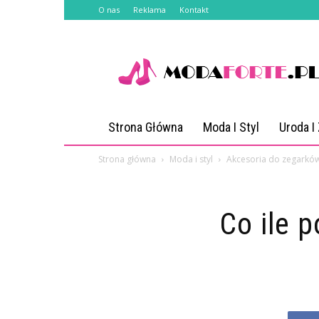
O nas
Reklama
Kontakt
Modaforte.pl
Strona Główna
Moda I Styl
Uroda I
Strona główna
Moda i styl
Akcesoria do zegarkó
Co ile 