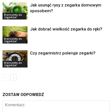
Jak usunąć rysy z zegarka domowym
sposobem?
Bransolety do
zegarków
Jak dobrać wielkość zegarka do ręki?
Bransolety do
zegarków
Czy zegarmistrz poleruje zegarki?
Bransolety do
zegarków
ZOSTAW ODPOWIEDŹ