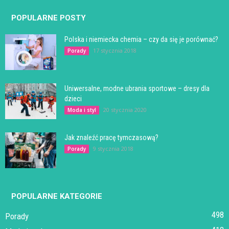
POPULARNE POSTY
Polska i niemiecka chemia – czy da się je porównać?
17 stycznia 2018
Porady
Uniwersalne, modne ubrania sportowe – dresy dla
dzieci
20 stycznia 2020
Moda i styl
Jak znaleźć pracę tymczasową?
9 stycznia 2018
Porady
POPULARNE KATEGORIE
498
Porady