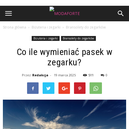
Strona główna
Biżuteria i zegarki
Bransolety do zegarków
Biżuteria i zegarki
Bransolety do zegarków
Co ile wymieniać pasek w
zegarku?
Przez
Redakcja
-
19 marca 2025
511
0