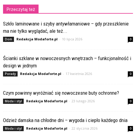
Przeczytaj też
Szkło laminowane i szyby antywłamaniowe – gdy przeszklenie
ma nie tylko wyglądać, ale też...
Redakcja Modaforte.pl
-
10 lipca 2026
Dom
0
Ścianki szklane w nowoczesnych wnętrzach – funkcjonalność i
design w jednym
Redakcja Modaforte.pl
-
17 kwietnia 2026
Porady
0
Czym powinny wyróżniać się nowoczesne buty ochronne?
Redakcja Modaforte.pl
-
23 lutego 2026
Moda i styl
0
Odzież damska na chłodne dni – wygoda i ciepło każdego dnia
Redakcja Modaforte.pl
-
22 stycznia 2026
Moda i styl
0