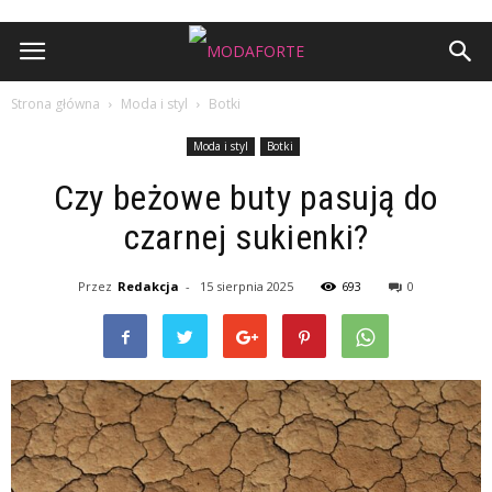
Strona główna
Moda i styl
Botki
Moda i styl
Botki
Czy beżowe buty pasują do
czarnej sukienki?
Przez
Redakcja
-
15 sierpnia 2025
693
0