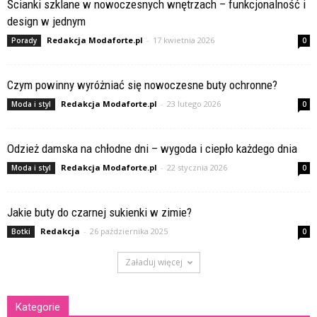
Ścianki szklane w nowoczesnych wnętrzach – funkcjonalność i
design w jednym
Redakcja Modaforte.pl
-
17 kwietnia 2026
Porady
0
Czym powinny wyróżniać się nowoczesne buty ochronne?
Redakcja Modaforte.pl
-
23 lutego 2026
Moda i styl
0
Odzież damska na chłodne dni – wygoda i ciepło każdego dnia
Redakcja Modaforte.pl
-
22 stycznia 2026
Moda i styl
0
Jakie buty do czarnej sukienki w zimie?
Redakcja
-
26 października 2025
Botki
0
Załaduj więcej
Kategorie