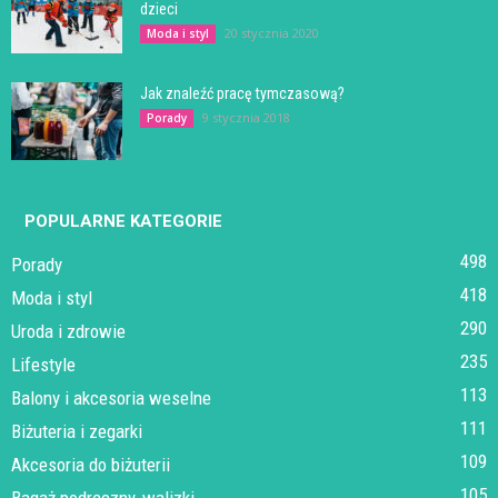
dzieci
20 stycznia 2020
Moda i styl
Jak znaleźć pracę tymczasową?
9 stycznia 2018
Porady
POPULARNE KATEGORIE
498
Porady
418
Moda i styl
290
Uroda i zdrowie
235
Lifestyle
113
Balony i akcesoria weselne
111
Biżuteria i zegarki
109
Akcesoria do biżuterii
105
Bagaż podręczny, walizki