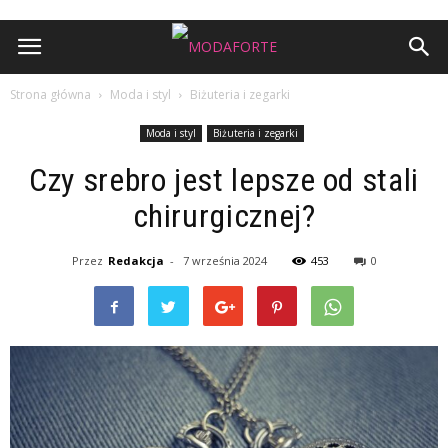
Strona główna
Moda i styl
Biżuteria i zegarki
Moda i styl
Biżuteria i zegarki
Czy srebro jest lepsze od stali
chirurgicznej?
Przez
Redakcja
-
7 września 2024
453
0