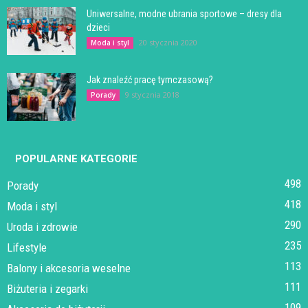
Uniwersalne, modne ubrania sportowe – dresy dla
dzieci
20 stycznia 2020
Moda i styl
Jak znaleźć pracę tymczasową?
9 stycznia 2018
Porady
POPULARNE KATEGORIE
498
Porady
418
Moda i styl
290
Uroda i zdrowie
235
Lifestyle
113
Balony i akcesoria weselne
111
Biżuteria i zegarki
109