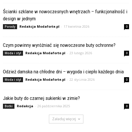
Ścianki szklane w nowoczesnych wnętrzach – funkcjonalność i
design w jednym
Redakcja Modaforte.pl
-
17 kwietnia 2026
Porady
0
Czym powinny wyróżniać się nowoczesne buty ochronne?
Redakcja Modaforte.pl
-
23 lutego 2026
Moda i styl
0
Odzież damska na chłodne dni – wygoda i ciepło każdego dnia
Redakcja Modaforte.pl
-
22 stycznia 2026
Moda i styl
0
Jakie buty do czarnej sukienki w zimie?
Redakcja
-
26 października 2025
Botki
0
Załaduj więcej