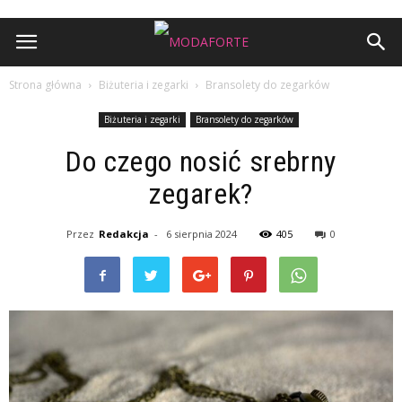
Strona główna
Biżuteria i zegarki
Bransolety do zegarków
Biżuteria i zegarki
Bransolety do zegarków
Do czego nosić srebrny
zegarek?
Przez
Redakcja
-
6 sierpnia 2024
405
0