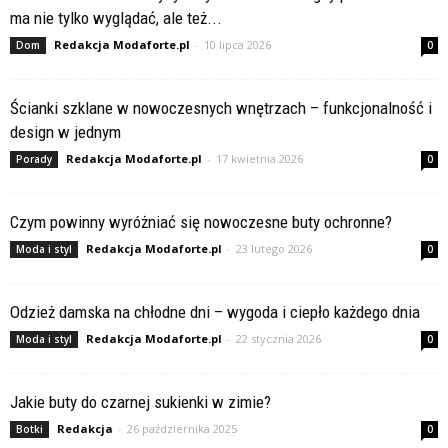
ma nie tylko wyglądać, ale też...
Redakcja Modaforte.pl
-
10 lipca 2026
Dom
0
Ścianki szklane w nowoczesnych wnętrzach – funkcjonalność i
design w jednym
Redakcja Modaforte.pl
-
17 kwietnia 2026
Porady
0
Czym powinny wyróżniać się nowoczesne buty ochronne?
Redakcja Modaforte.pl
-
23 lutego 2026
Moda i styl
0
Odzież damska na chłodne dni – wygoda i ciepło każdego dnia
Redakcja Modaforte.pl
-
22 stycznia 2026
Moda i styl
0
Jakie buty do czarnej sukienki w zimie?
Redakcja
-
26 października 2025
Botki
0