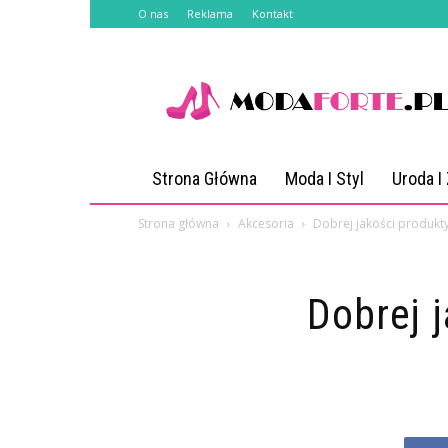
O nas
Reklama
Kontakt
Modaforte.pl
Strona Główna
Moda I Styl
Uroda I
Strona główna
Akcesoria
Dobrej jakości produkt
Dobrej 