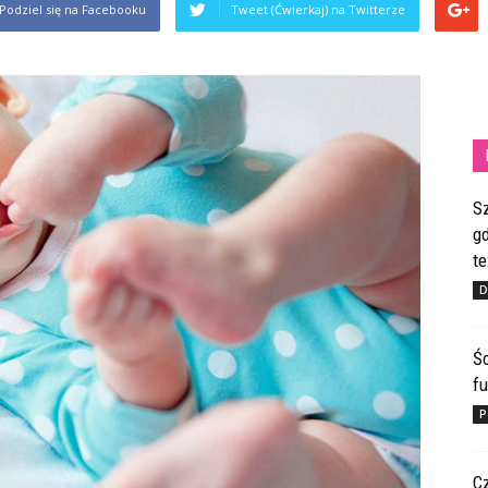
Podziel się na Facebooku
Tweet (Ćwierkaj) na Twitterze
S
gd
te
D
Ś
fu
P
C