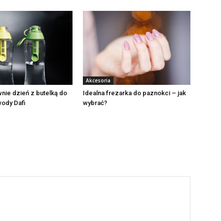
Akcesoria
nie dzień z butelką do
Idealna frezarka do paznokci – jak
wody Dafi
wybrać?