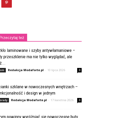
Przeczytaj też
zkło laminowane i szyby antywłamaniowe –
y przeszklenie ma nie tylko wyglądać, ale
ż...
Redakcja Modaforte.pl
-
10 lipca 2026
om
0
cianki szklane w nowoczesnych wnętrzach –
nkcjonalność i design w jednym
Redakcja Modaforte.pl
-
17 kwietnia 2026
orady
0
zym powinny wyróżniać się nowoczesne buty