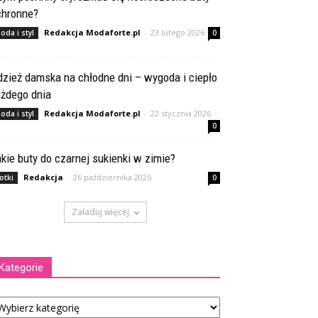
chronne?
Redakcja Modaforte.pl
-
23 lutego 2026
oda i styl
0
zież damska na chłodne dni – wygoda i ciepło
ażdego dnia
Redakcja Modaforte.pl
-
22 stycznia 2026
oda i styl
0
kie buty do czarnej sukienki w zimie?
Redakcja
-
26 października 2025
otki
0
Załaduj więcej
Kategorie
tegorie