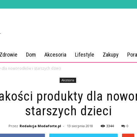
 Zdrowie
Dom
Akcesoria
Lifestyle
Zakupy
Por
y dla noworodków i starszych dzieci
Akcesoria
jakości produkty dla nowo
starszych dzieci
Przez
Redakcja Modaforte.pl
-
13 sierpnia 2018
3344
0