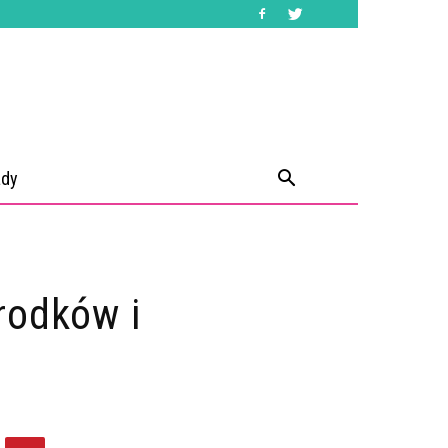
ady
rodków i