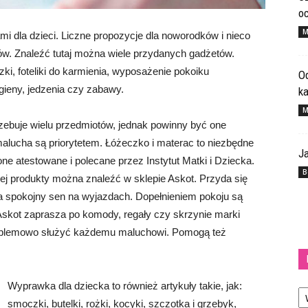
o
M
ami dla dzieci. Liczne propozycje dla noworodków i nieco
ów. Znaleźć tutaj można wiele przydanych gadżetów.
zki, foteliki do karmienia, wyposażenie pokoiku
Od
gieny, jedzenia czy zabawy.
k
M
zebuje wielu przedmiotów, jednak powinny być one
alucha są priorytetem. Łóżeczko i materac to niezbędne
Ja
e atestowane i polecane przez Instytut Matki i Dziecka.
B
órej produkty można znaleźć w sklepie Askot. Przyda się
na spokojny sen na wyjazdach. Dopełnieniem pokoju są
Askot zaprasza po komody, regały czy skrzynie marki
roblemowo służyć każdemu maluchowi. Pomogą też
Ka
Wyprawka dla dziecka to również artykuły takie, jak:
smoczki, butelki, rożki, kocyki, szczotka i grzebyk,