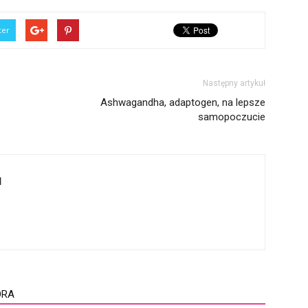
ter
Następny artykuł
Ashwagandha, adaptogen, na lepsze
samopoczucie
l
ORA