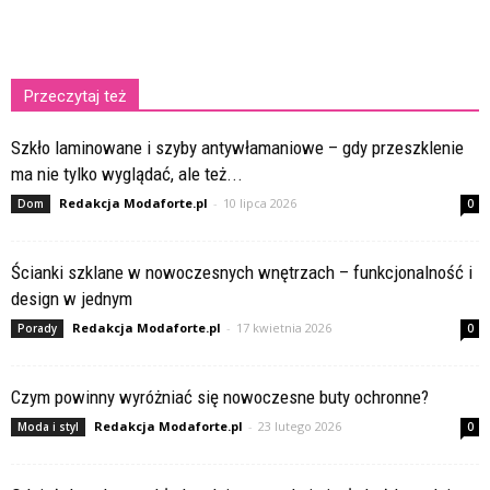
Przeczytaj też
Szkło laminowane i szyby antywłamaniowe – gdy przeszklenie
ma nie tylko wyglądać, ale też...
Redakcja Modaforte.pl
-
10 lipca 2026
Dom
0
Ścianki szklane w nowoczesnych wnętrzach – funkcjonalność i
design w jednym
Redakcja Modaforte.pl
-
17 kwietnia 2026
Porady
0
Czym powinny wyróżniać się nowoczesne buty ochronne?
Redakcja Modaforte.pl
-
23 lutego 2026
Moda i styl
0