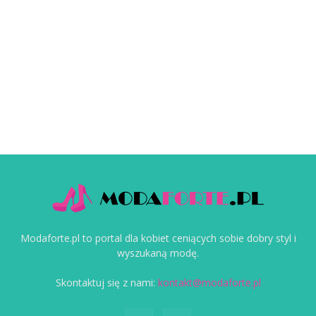
Modaforte.pl to portal dla kobiet ceniących sobie dobry styl i
wyszukaną modę.
Skontaktuj się z nami:
kontakt@modaforte.pl