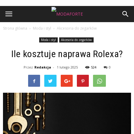
Strona główna
Moda i styl
Akcesoria do zegarków
Moda i styl
Akcesoria do zegarków
Ile kosztuje naprawa Rolexa?
Przez
Redakcja
-
1 lutego 2025
524
0