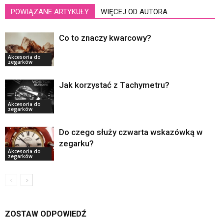
POWIĄZANE ARTYKUŁY
WIĘCEJ OD AUTORA
Co to znaczy kwarcowy?
Akcesoria do
zegarków
Jak korzystać z Tachymetru?
Akcesoria do
zegarków
Do czego służy czwarta wskazówką w
zegarku?
Akcesoria do
zegarków
ZOSTAW ODPOWIEDŹ