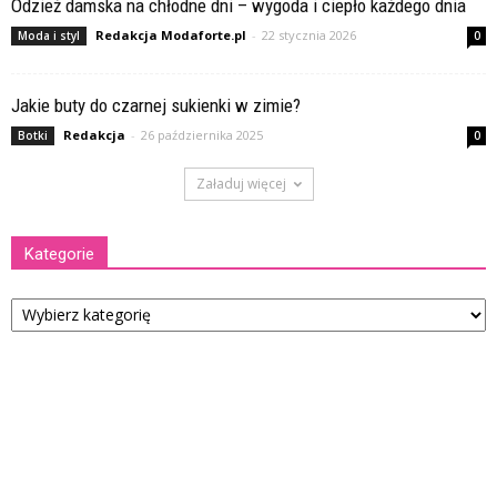
Odzież damska na chłodne dni – wygoda i ciepło każdego dnia
Redakcja Modaforte.pl
-
22 stycznia 2026
Moda i styl
0
Jakie buty do czarnej sukienki w zimie?
Redakcja
-
26 października 2025
Botki
0
Załaduj więcej
Kategorie
Kategorie