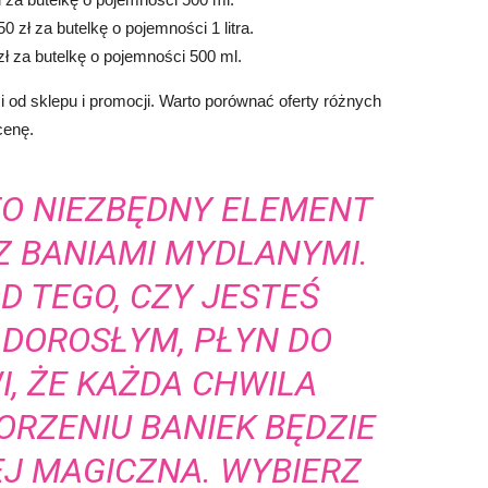
0 zł za butelkę o pojemności 1 litra.
zł za butelkę o pojemności 500 ml.
 od sklepu i promocji. Warto porównać oferty różnych
cenę.
TO NIEZBĘDNY ELEMENT
Z BANIAMI MYDLANYMI.
D TEGO, CZY JESTEŚ
 DOROSŁYM, PŁYN DO
I, ŻE KAŻDA CHWILA
RZENIU BANIEK BĘDZIE
EJ MAGICZNA. WYBIERZ