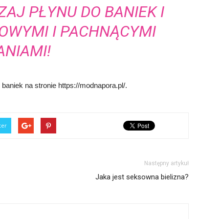
AJ PŁYNU DO BANIEK I
ROWYMI I PACHNĄCYMI
ANIAMI!
aniek na stronie https://modnapora.pl/.
ter
Następny artykuł
Jaka jest seksowna bielizna?