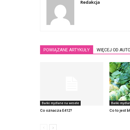
Redakcja
POWIĄZANE ARTYKUŁY
WIĘCEJ OD AUT
Bańki mydlane na wesele
Bańki mydla
Co oznacza E412?
Co to jest b