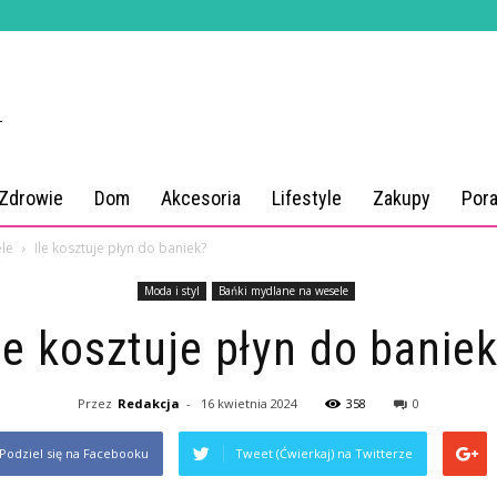
 Zdrowie
Dom
Akcesoria
Lifestyle
Zakupy
Por
le
Ile kosztuje płyn do baniek?
Moda i styl
Bańki mydlane na wesele
le kosztuje płyn do banie
Przez
Redakcja
-
16 kwietnia 2024
358
0
Podziel się na Facebooku
Tweet (Ćwierkaj) na Twitterze