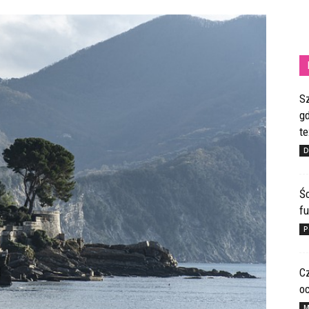
S
gd
te
D
Ś
fu
P
C
o
M