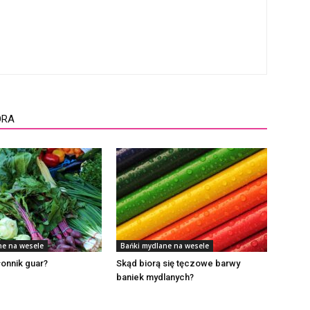
ORA
ne na wesele
Bańki mydlane na wesele
łonnik guar?
Skąd biorą się tęczowe barwy
baniek mydlanych?