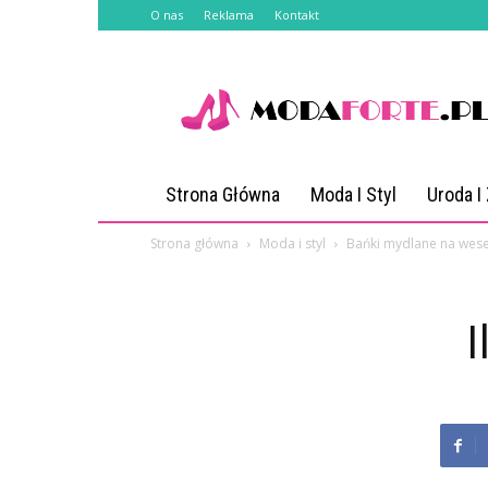
O nas
Reklama
Kontakt
Modaforte.pl
Strona Główna
Moda I Styl
Uroda I
Strona główna
Moda i styl
Bańki mydlane na wese
I