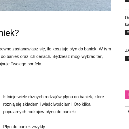
Od
k
niek?
M
pewno zastanawiasz się, ile kosztuje płyn do baniek. W tym
Ja
u do baniek oraz ich cenach. Będziesz mógł wybrać ten,
B
ujnuje Twojego portfela.
Istnieje wiele różnych rodzajów płynu do baniek, które
różnią się składem i właściwościami. Oto kilka
Ka
popularnych rodzajów płynu do baniek:
Płyn do baniek zwykły