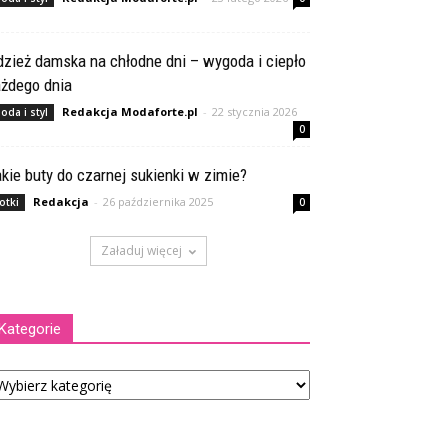
zież damska na chłodne dni – wygoda i ciepło
ażdego dnia
Redakcja Modaforte.pl
-
22 stycznia 2026
oda i styl
0
kie buty do czarnej sukienki w zimie?
Redakcja
-
26 października 2025
otki
0
Załaduj więcej
Kategorie
tegorie