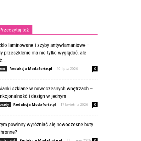
Przeczytaj też
zkło laminowane i szyby antywłamaniowe –
y przeszklenie ma nie tylko wyglądać, ale
ż...
Redakcja Modaforte.pl
-
10 lipca 2026
om
0
cianki szklane w nowoczesnych wnętrzach –
nkcjonalność i design w jednym
Redakcja Modaforte.pl
-
17 kwietnia 2026
orady
0
zym powinny wyróżniać się nowoczesne buty
chronne?
Redakcja Modaforte.pl
-
23 lutego 2026
oda i styl
0