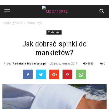
Strona główna
Moda i styl
Moda i styl
Jak dobrać spinki do
mankietów?
Przez
Redakcja Modaforte.pl
-
27 października 2017
3813
0