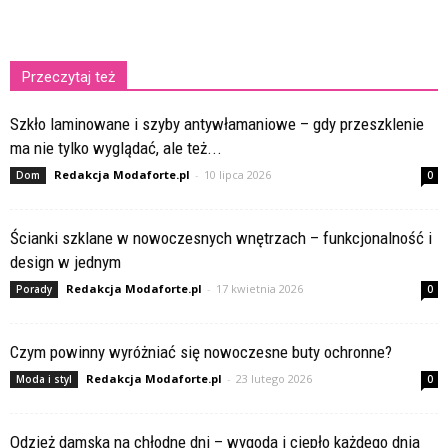
Przeczytaj też
Szkło laminowane i szyby antywłamaniowe – gdy przeszklenie
ma nie tylko wyglądać, ale też...
Redakcja Modaforte.pl
-
10 lipca 2026
Dom
0
Ścianki szklane w nowoczesnych wnętrzach – funkcjonalność i
design w jednym
Redakcja Modaforte.pl
-
17 kwietnia 2026
Porady
0
Czym powinny wyróżniać się nowoczesne buty ochronne?
Redakcja Modaforte.pl
-
23 lutego 2026
Moda i styl
0
Odzież damska na chłodne dni – wygoda i ciepło każdego dnia