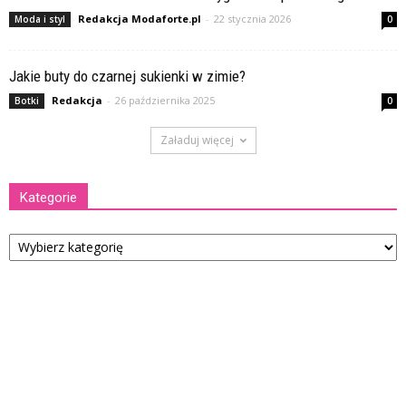
Redakcja Modaforte.pl
-
22 stycznia 2026
Moda i styl
0
Jakie buty do czarnej sukienki w zimie?
Redakcja
-
26 października 2025
Botki
0
Załaduj więcej
Kategorie
Kategorie