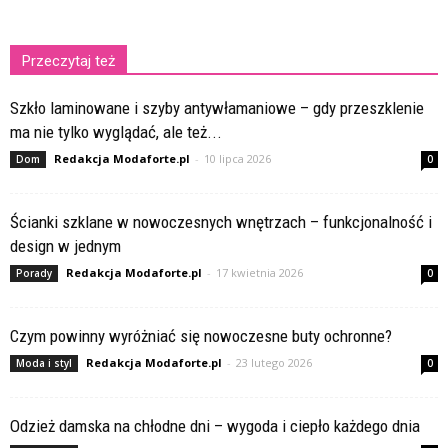
Przeczytaj też
Szkło laminowane i szyby antywłamaniowe – gdy przeszklenie
ma nie tylko wyglądać, ale też...
Redakcja Modaforte.pl
-
10 lipca 2026
Dom
0
Ścianki szklane w nowoczesnych wnętrzach – funkcjonalność i
design w jednym
Redakcja Modaforte.pl
-
17 kwietnia 2026
Porady
0
Czym powinny wyróżniać się nowoczesne buty ochronne?
Redakcja Modaforte.pl
-
23 lutego 2026
Moda i styl
0
Odzież damska na chłodne dni – wygoda i ciepło każdego dnia