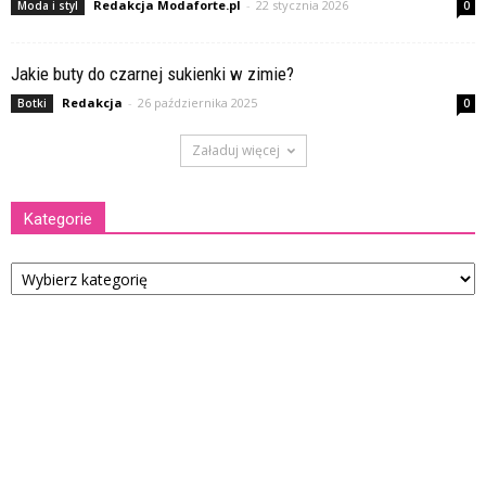
Redakcja Modaforte.pl
-
22 stycznia 2026
Moda i styl
0
Jakie buty do czarnej sukienki w zimie?
Redakcja
-
26 października 2025
Botki
0
Załaduj więcej
Kategorie
Kategorie