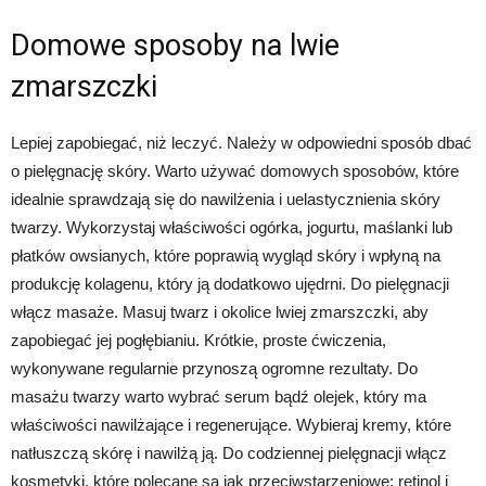
Domowe sposoby na lwie
zmarszczki
Lepiej zapobiegać, niż leczyć. Należy w odpowiedni sposób dbać
o pielęgnację skóry. Warto używać domowych sposobów, które
idealnie sprawdzają się do nawilżenia i uelastycznienia skóry
twarzy. Wykorzystaj właściwości ogórka, jogurtu, maślanki lub
płatków owsianych, które poprawią wygląd skóry i wpłyną na
produkcję kolagenu, który ją dodatkowo ujędrni. Do pielęgnacji
włącz masaże. Masuj twarz i okolice lwiej zmarszczki, aby
zapobiegać jej pogłębianiu. Krótkie, proste ćwiczenia,
wykonywane regularnie przynoszą ogromne rezultaty. Do
masażu twarzy warto wybrać serum bądź olejek, który ma
właściwości nawilżające i regenerujące. Wybieraj kremy, które
natłuszczą skórę i nawilżą ją. Do codziennej pielęgnacji włącz
kosmetyki, które polecane są jak przeciwstarzeniowe: retinol i