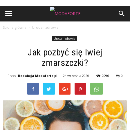
Strona główna
Uroda i zdrowie
Uroda i zdrowie
Jak pozbyć się lwiej
zmarszczki?
Przez
Redakcja Modaforte.pl
-
24 września 2020
2096
0