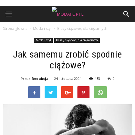
Strona główna
Moda i styl
Bluzy ciążowe, dla ciężarnych
Moda i styl
Bluzy ciążowe, dla ciężarnych
Jak samemu zrobić spodnie
ciążowe?
Przez
Redakcja
-
24 listopada 2024
453
0