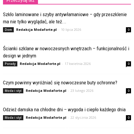
Przeczytaj też
Szkło laminowane i szyby antywłamaniowe – gdy przeszklenie
ma nie tylko wyglądać, ale też...
Redakcja Modaforte.pl
-
10 lipca 2026
Dom
0
Ścianki szklane w nowoczesnych wnętrzach – funkcjonalność i
design w jednym
Redakcja Modaforte.pl
-
17 kwietnia 2026
Porady
0
Czym powinny wyróżniać się nowoczesne buty ochronne?
Redakcja Modaforte.pl
-
23 lutego 2026
Moda i styl
0
Odzież damska na chłodne dni – wygoda i ciepło każdego dnia
Redakcja Modaforte.pl
-
22 stycznia 2026
Moda i styl
0