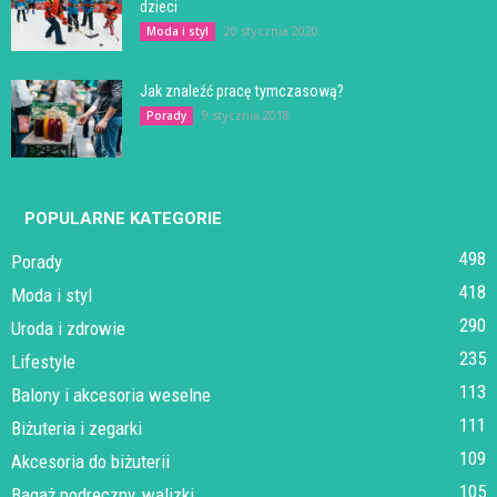
dzieci
20 stycznia 2020
Moda i styl
Jak znaleźć pracę tymczasową?
9 stycznia 2018
Porady
POPULARNE KATEGORIE
498
Porady
418
Moda i styl
290
Uroda i zdrowie
235
Lifestyle
113
Balony i akcesoria weselne
111
Biżuteria i zegarki
109
Akcesoria do biżuterii
105
Bagaż podręczny, walizki