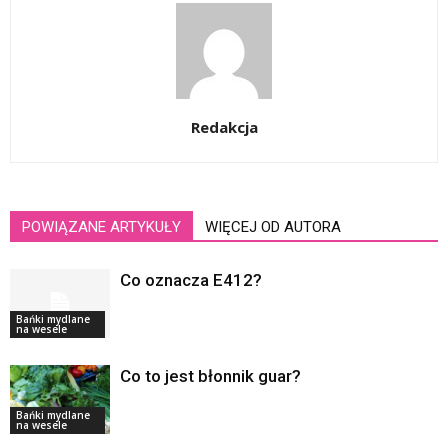
Redakcja
POWIĄZANE ARTYKUŁY
WIĘCEJ OD AUTORA
Co oznacza E412?
Bańki mydlane
na wesele
Co to jest błonnik guar?
Bańki mydlane
na wesele