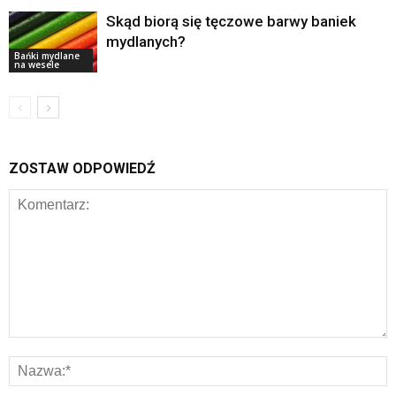
Skąd biorą się tęczowe barwy baniek
mydlanych?
Bańki mydlane
na wesele
ZOSTAW ODPOWIEDŹ