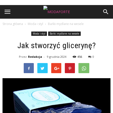
Strona główna
Moda i styl
Bańki mydlane na wesele
Moda i styl
Bańki mydlane na wesele
Jak stworzyć glicerynę?
Przez
Redakcja
-
9 grudnia 2024
456
0