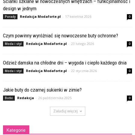
Ścianki szklane w nowoczesnych wnętrzach – funkcjonalność i
design w jednym
Redakcja Modaforte.pl
-
17 kwietnia 2026
Porady
0
Czym powinny wyróżniać się nowoczesne buty ochronne?
Redakcja Modaforte.pl
-
23 lutego 2026
Moda i styl
0
Odzież damska na chłodne dni – wygoda i ciepło każdego dnia
Redakcja Modaforte.pl
-
22 stycznia 2026
Moda i styl
0
Jakie buty do czarnej sukienki w zimie?
Redakcja
-
26 października 2025
Botki
0
Załaduj więcej
Kategorie