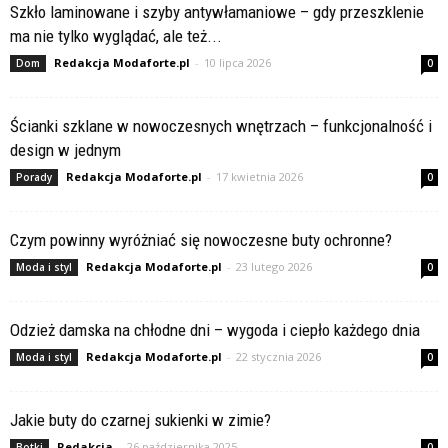
Szkło laminowane i szyby antywłamaniowe – gdy przeszklenie
ma nie tylko wyglądać, ale też...
Redakcja Modaforte.pl
-
10 lipca 2026
Dom
0
Ścianki szklane w nowoczesnych wnętrzach – funkcjonalność i
design w jednym
Redakcja Modaforte.pl
-
17 kwietnia 2026
Porady
0
Czym powinny wyróżniać się nowoczesne buty ochronne?
Redakcja Modaforte.pl
-
23 lutego 2026
Moda i styl
0
Odzież damska na chłodne dni – wygoda i ciepło każdego dnia
Redakcja Modaforte.pl
-
22 stycznia 2026
Moda i styl
0
Jakie buty do czarnej sukienki w zimie?
Redakcja
-
26 października 2025
Botki
0