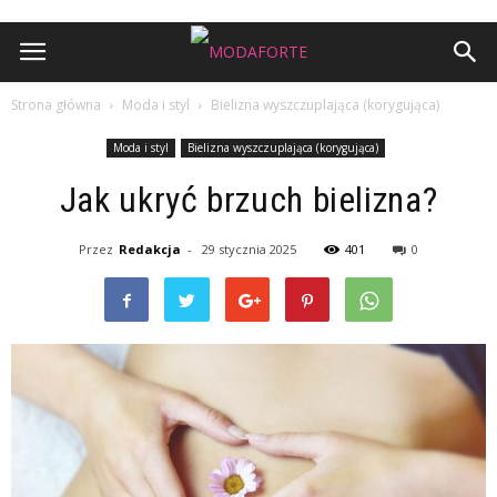
Strona główna
Moda i styl
Bielizna wyszczuplająca (korygująca)
Moda i styl
Bielizna wyszczuplająca (korygująca)
Jak ukryć brzuch bielizna?
Przez
Redakcja
-
29 stycznia 2025
401
0