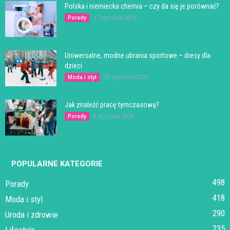
Polska i niemiecka chemia – czy da się je porównać?
17 stycznia 2018
Porady
Uniwersalne, modne ubrania sportowe – dresy dla
dzieci
20 stycznia 2020
Moda i styl
Jak znaleźć pracę tymczasową?
9 stycznia 2018
Porady
POPULARNE KATEGORIE
498
Porady
418
Moda i styl
290
Uroda i zdrowie
235
Lifestyle