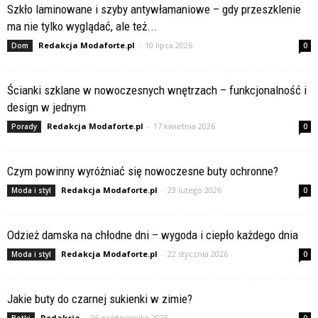
Szkło laminowane i szyby antywłamaniowe – gdy przeszklenie
ma nie tylko wyglądać, ale też...
Redakcja Modaforte.pl
-
10 lipca 2026
Dom
0
Ścianki szklane w nowoczesnych wnętrzach – funkcjonalność i
design w jednym
Redakcja Modaforte.pl
-
17 kwietnia 2026
Porady
0
Czym powinny wyróżniać się nowoczesne buty ochronne?
Redakcja Modaforte.pl
-
23 lutego 2026
Moda i styl
0
Odzież damska na chłodne dni – wygoda i ciepło każdego dnia
Redakcja Modaforte.pl
-
22 stycznia 2026
Moda i styl
0
Jakie buty do czarnej sukienki w zimie?
Redakcja
-
26 października 2025
Botki
0