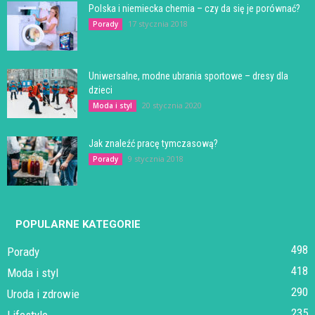
Polska i niemiecka chemia – czy da się je porównać?
17 stycznia 2018
Porady
Uniwersalne, modne ubrania sportowe – dresy dla
dzieci
20 stycznia 2020
Moda i styl
Jak znaleźć pracę tymczasową?
9 stycznia 2018
Porady
POPULARNE KATEGORIE
498
Porady
418
Moda i styl
290
Uroda i zdrowie
235