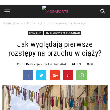
Strona główna
Moda i styl
Bluzy ciążowe, dla ciężarnych
Moda i styl
Bluzy ciążowe, dla ciężarnych
Jak wyglądają pierwsze
rozstępy na brzuchu w ciąży?
Przez
Redakcja
-
12 kwietnia 2024
371
0