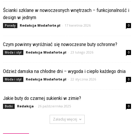
Ścianki szklane w nowoczesnych wnętrzach – funkcjonalność i
design w jednym
Redakcja Modaforte.pl
-
17 kwietnia 2026
Porady
0
Czym powinny wyróżniać się nowoczesne buty ochronne?
Redakcja Modaforte.pl
-
23 lutego 2026
Moda i styl
0
Odzież damska na chłodne dni – wygoda i ciepło każdego dnia
Redakcja Modaforte.pl
-
22 stycznia 2026
Moda i styl
0
Jakie buty do czarnej sukienki w zimie?
Redakcja
-
26 października 2025
Botki
0
Załaduj więcej