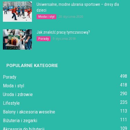
Uniwersalne, modne ubrania sportowe – dresy dla
dzieci
20 stycznia 2020
Moda i styl
Jak znaleźć pracę tymczasową?
9 stycznia 2018
Porady
POPULARNE KATEGORIE
498
Porady
418
Moda i styl
290
Uroda i zdrowie
235
Lifestyle
113
Balony i akcesoria weselne
111
Biżuteria i zegarki
109
Akcesoria do biżuterii