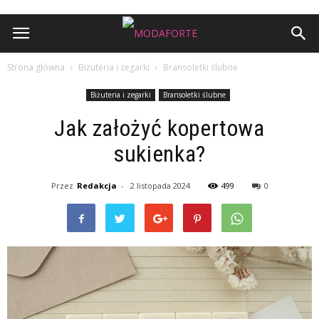
Strona główna
Biżuteria i zegarki
Bransoletki ślubne
Biżuteria i zegarki
Bransoletki ślubne
Jak założyć kopertowa
sukienka?
Przez
Redakcja
-
2 listopada 2024
499
0