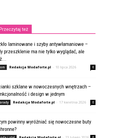
Przeczytaj też
zkło laminowane i szyby antywłamaniowe –
y przeszklenie ma nie tylko wyglądać, ale
ż...
Redakcja Modaforte.pl
-
10 lipca 2026
om
0
cianki szklane w nowoczesnych wnętrzach –
nkcjonalność i design w jednym
Redakcja Modaforte.pl
-
17 kwietnia 2026
orady
0
zym powinny wyróżniać się nowoczesne buty
chronne?
Redakcja Modaforte.pl
-
23 lutego 2026
oda i styl
0