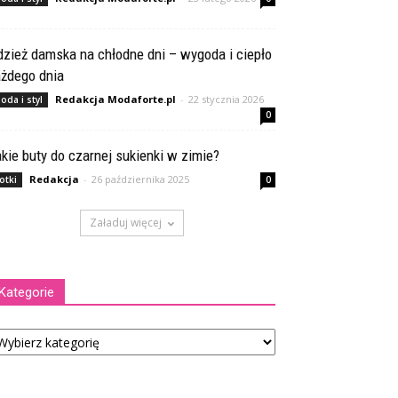
zież damska na chłodne dni – wygoda i ciepło
ażdego dnia
Redakcja Modaforte.pl
-
22 stycznia 2026
oda i styl
0
kie buty do czarnej sukienki w zimie?
Redakcja
-
26 października 2025
otki
0
Załaduj więcej
Kategorie
tegorie