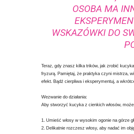
OSOBA MA IN
EKSPERYMENT
WSKAZÓWKI DO S
P
Teraz, gdy znasz kilka trików, jak zrobić kucy
fryzurą. Pamiętaj, że praktyka czyni mistrza, wi
efekt. Bądź cierpliwa i eksperymentuj, a wkrót
Wezwanie do działania:
Aby stworzyć kucyka z cienkich włosów, moż
1. Umieść włosy w wysokim ogonie na górze g
2. Delikatnie rozczesz włosy, aby nadać im obj