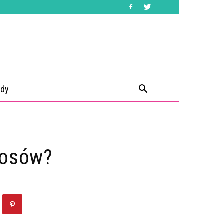
ady
łosów?