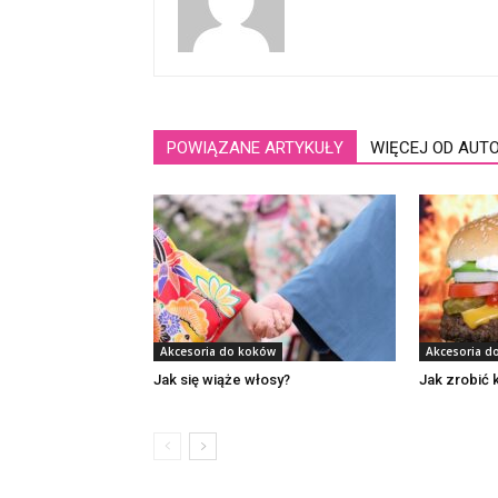
POWIĄZANE ARTYKUŁY
WIĘCEJ OD AUT
Akcesoria do koków
Akcesoria d
Jak się wiąże włosy?
Jak zrobić 