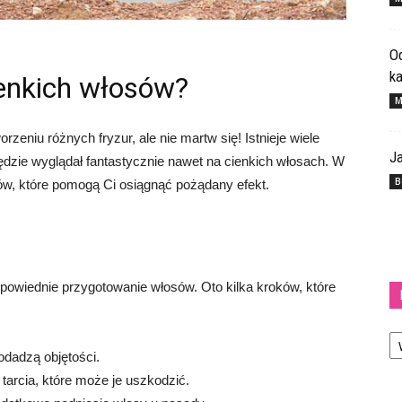
Od
k
ienkich włosów?
M
zeniu różnych fryzur, ale nie martw się! Istnieje wiele
Ja
dzie wyglądał fantastycznie nawet na cienkich włosach. W
B
ków, które pomogą Ci osiągnąć pożądany efekt.
powiednie przygotowanie włosów. Oto kilka kroków, które
Ka
dadzą objętości.
 tarcia, które może je uszkodzić.