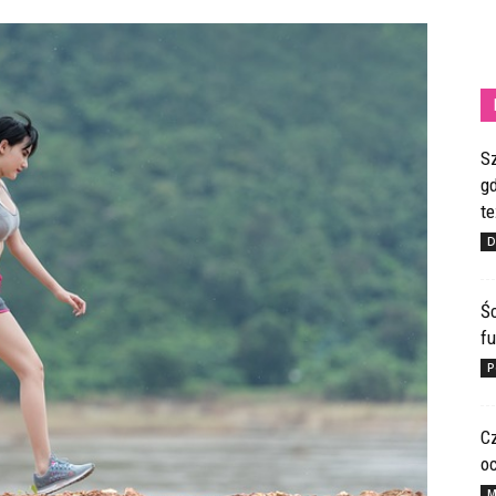
S
gd
te
D
Ś
fu
P
C
o
M