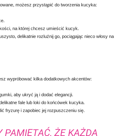
towane, możesz przystąpić do tworzenia kucyka:
ce.
ości, na której chcesz umieścić kucyk.
szysto, delikatnie rozluźnij go, pociągając nieco włosy na
sz wypróbować kilka dodatkowych akcentów:
mki, aby ukryć ją i dodać elegancji.
elikatne fale lub loki do końcówek kucyka.
ić fryzurę i zapobiec jej rozpuszczeniu się.
Y PAMIĘTAĆ, ŻE KAŻDA