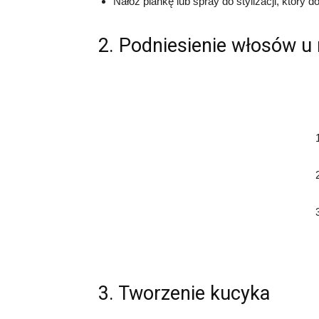
Nałóż piankę lub spray do stylizacji, który
2. Podniesienie włosów u
3. Tworzenie kucyka