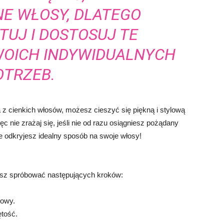
NE WŁOSY, DLATEGO
UJ I DOSTOSUJ TE
WOICH INDYWIDUALNYCH
OTRZEB.
ka z cienkich włosów, możesz cieszyć się piękną i stylową
ęc nie zrażaj się, jeśli nie od razu osiągniesz pożądany
ce odkryjesz idealny sposób na swoje włosy!
esz spróbować następujących kroków:
łowy.
ętość.