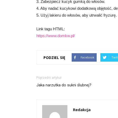
3. Zabezpiecz kucyk gumką do włosów.
4. Aby nadać kucykowi dodatkową objętość, del
5. Użyj lakieru do włosów, aby utrwalić fryzurę.
Link tagu HTML:
https://www.domkw.pl/
PODZIEL SIĘ
Facebook
Twit
Poprzedni artykuł
Jaka narzutka do sukni ślubnej?
Redakcja