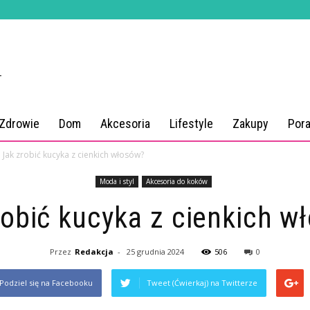
 Zdrowie
Dom
Akcesoria
Lifestyle
Zakupy
Por
Jak zrobić kucyka z cienkich włosów?
Moda i styl
Akcesoria do koków
robić kucyka z cienkich w
Przez
Redakcja
-
25 grudnia 2024
506
0
Podziel się na Facebooku
Tweet (Ćwierkaj) na Twitterze