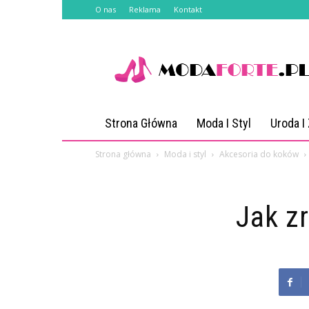
O nas
Reklama
Kontakt
Modaforte.pl
Strona Główna
Moda I Styl
Uroda I
Strona główna
Moda i styl
Akcesoria do koków
Jak z