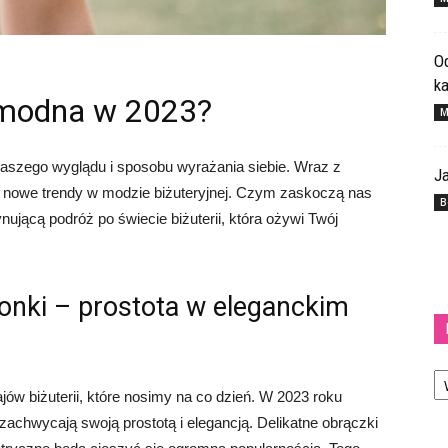
Od
k
e modna w 2023?
M
naszego wyglądu i sposobu wyrażania siebie. Wraz z
Ja
ż nowe trendy w modzie biżuteryjnej. Czym zaskoczą nas
B
nującą podróż po świecie biżuterii, która ożywi Twój
ionki – prostota w eleganckim
Ka
ajów biżuterii, które nosimy na co dzień. W 2023 roku
achwycają swoją prostotą i elegancją. Delikatne obrączki