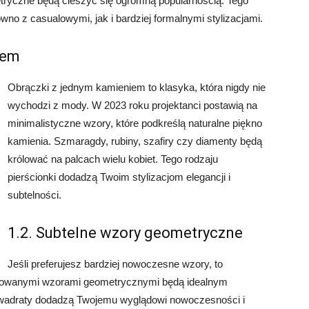
tryczne będą cieszyć się ogromną popularnością. Tego
wno z casualowymi, jak i bardziej formalnymi stylizacjami.
iem
Obrączki z jednym kamieniem to klasyka, która nigdy nie
wychodzi z mody. W 2023 roku projektanci postawią na
minimalistyczne wzory, które podkreślą naturalne piękno
kamienia. Szmaragdy, rubiny, szafiry czy diamenty będą
królować na palcach wielu kobiet. Tego rodzaju
pierścionki dodadzą Twoim stylizacjom elegancji i
subtelności.
1.2. Subtelne wzory geometryczne
Jeśli preferujesz bardziej nowoczesne wzory, to
ofilowanymi wzorami geometrycznymi będą idealnym
y kwadraty dodadzą Twojemu wyglądowi nowoczesności i