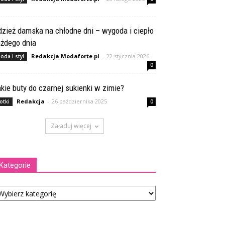
zież damska na chłodne dni – wygoda i ciepło
ażdego dnia
Redakcja Modaforte.pl
-
22 stycznia 2026
oda i styl
0
kie buty do czarnej sukienki w zimie?
Redakcja
-
26 października 2025
otki
0
Załaduj więcej
Kategorie
tegorie