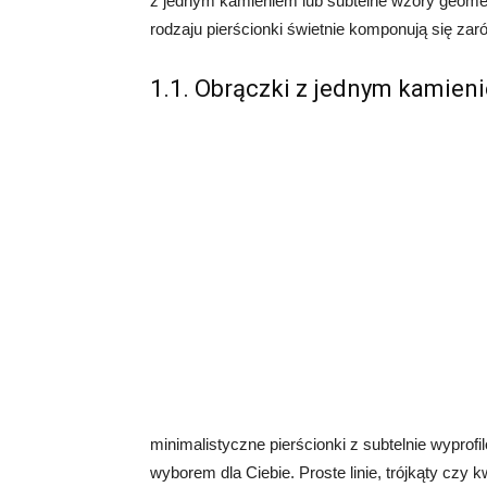
z jednym kamieniem lub subtelne wzory geome
rodzaju pierścionki świetnie komponują się zaró
1.1. Obrączki z jednym kamien
minimalistyczne pierścionki z subtelnie wypr
wyborem dla Ciebie. Proste linie, trójkąty cz