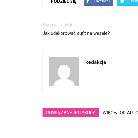
PODZIEL SIĘ
Facebook
Twit
Poprzedni artykuł
Jak udekorować sufit na wesele?
Redakcja
POWIĄZANE ARTYKUŁY
WIĘCEJ OD AUT