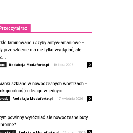
Przeczytaj też
zkło laminowane i szyby antywłamaniowe –
y przeszklenie ma nie tylko wyglądać, ale
ż...
Redakcja Modaforte.pl
-
10 lipca 2026
om
0
cianki szklane w nowoczesnych wnętrzach –
nkcjonalność i design w jednym
Redakcja Modaforte.pl
-
17 kwietnia 2026
orady
0
zym powinny wyróżniać się nowoczesne buty
chronne?
Redakcja Modaforte.pl
-
23 lutego 2026
oda i styl
0