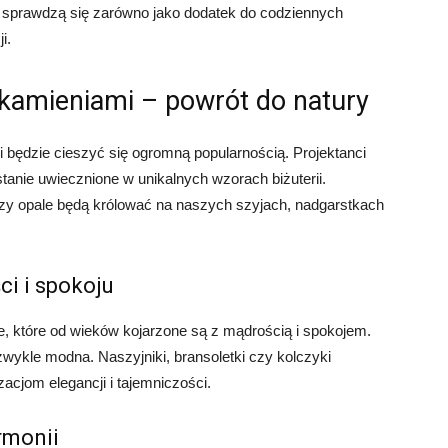
ie sprawdzą się zarówno jako dodatek do codziennych
i.
i kamieniami – powrót do natury
i będzie cieszyć się ogromną popularnością. Projektanci
stanie uwiecznione w unikalnych wzorach biżuterii.
 czy opale będą królować na naszych szyjach, nadgarstkach
ci i spokoju
ie, które od wieków kojarzone są z mądrością i spokojem.
zwykle modna. Naszyjniki, bransoletki czy kolczyki
acjom elegancji i tajemniczości.
armonii