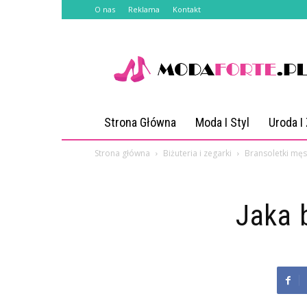
O nas
Reklama
Kontakt
Modaforte.pl
Strona Główna
Moda I Styl
Uroda I
Strona główna
Biżuteria i zegarki
Bransoletki męs
Jaka 