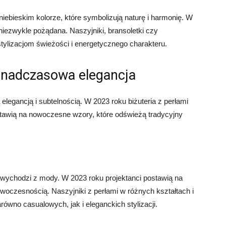
iebieskim kolorze, które symbolizują naturę i harmonię. W
niezwykle pożądana. Naszyjniki, bransoletki czy
tylizacjom świeżości i energetycznego charakteru.
ponadczasowa elegancja
legancją i subtelnością. W 2023 roku biżuteria z perłami
stawią na nowoczesne wzory, które odświeżą tradycyjny
ie wychodzi z mody. W 2023 roku projektanci postawią na
woczesnością. Naszyjniki z perłami w różnych kształtach i
wno casualowych, jak i eleganckich stylizacji.