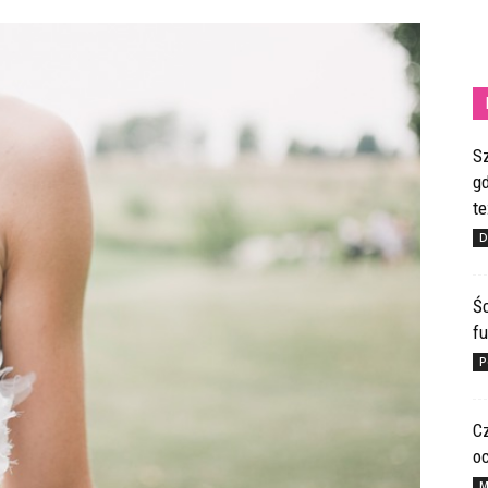
S
gd
te
D
Ś
fu
P
C
o
M