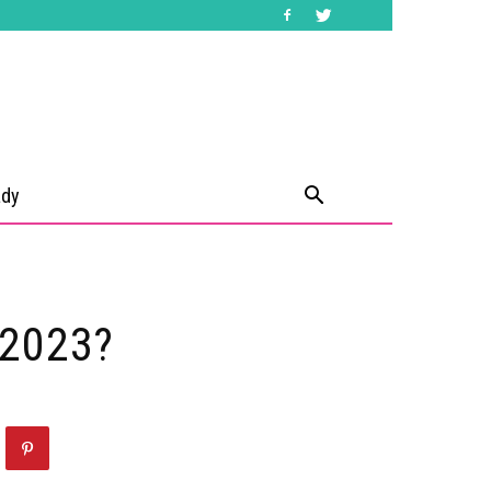
ady
 2023?