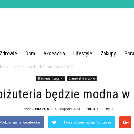
 Zdrowie
Dom
Akcesoria
Lifestyle
Zakupy
Por
kie
Jaka biżuteria będzie modna w 2023?
Biżuteria i zegarki
Bransoletki męskie
biżuteria będzie modna w
Przez
Redakcja
-
4 listopada 2024
411
0
Podziel się na Facebooku
Tweet (Ćwierkaj) na Twitterze