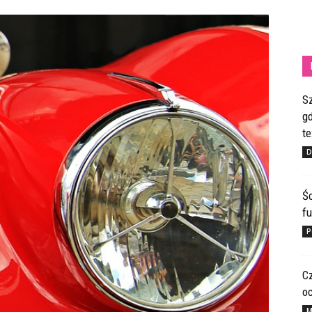
S
gd
te
D
Ś
fu
P
C
o
M