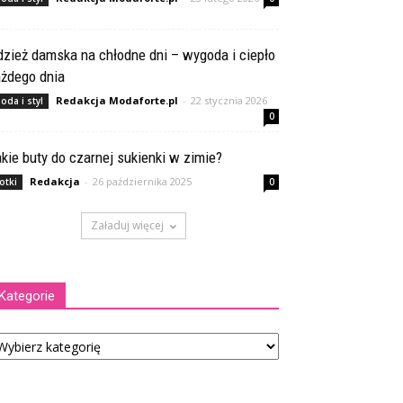
zież damska na chłodne dni – wygoda i ciepło
ażdego dnia
Redakcja Modaforte.pl
-
22 stycznia 2026
oda i styl
0
kie buty do czarnej sukienki w zimie?
Redakcja
-
26 października 2025
otki
0
Załaduj więcej
Kategorie
tegorie