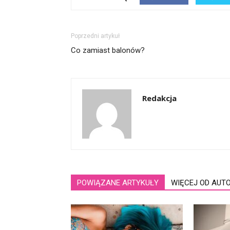
Poprzedni artykuł
Co zamiast balonów?
Redakcja
POWIĄZANE ARTYKUŁY
WIĘCEJ OD AUT