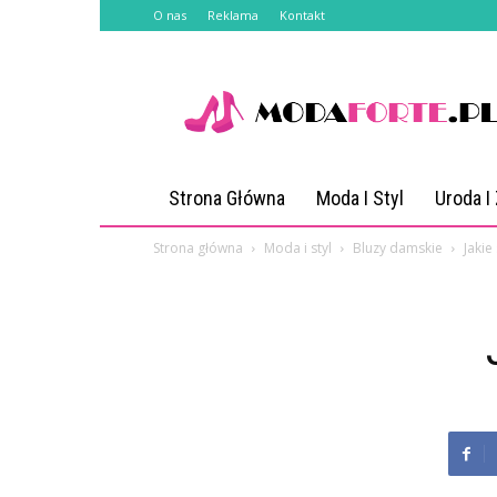
O nas
Reklama
Kontakt
Modaforte.pl
Strona Główna
Moda I Styl
Uroda I
Strona główna
Moda i styl
Bluzy damskie
Jakie