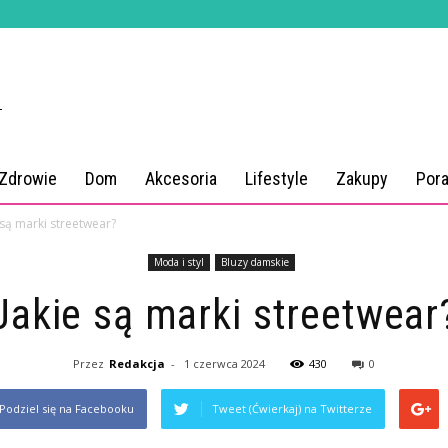
 Zdrowie
Dom
Akcesoria
Lifestyle
Zakupy
Por
 są marki streetwear?
Moda i styl
Bluzy damskie
Jakie są marki streetwear
Przez
Redakcja
-
1 czerwca 2024
430
0
Podziel się na Facebooku
Tweet (Ćwierkaj) na Twitterze