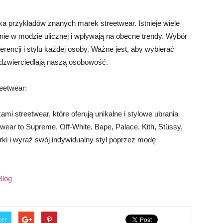
ka przykładów znanych marek streetwear. Istnieje wiele
ie w modzie ulicznej i wpływają na obecne trendy. Wybór
erencji i stylu każdej osoby. Ważne jest, aby wybierać
 odzwierciedlają naszą osobowość.
eetwear:
i streetwear, które oferują unikalne i stylowe ubrania
twear to Supreme, Off-White, Bape, Palace, Kith, Stüssy,
rki i wyraź swój indywidualny styl poprzez modę
Blog
ter