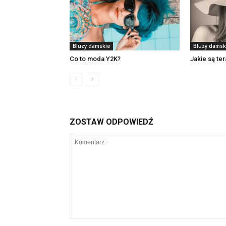
Bluzy damskie
Bluzy damsk
Co to moda Y2K?
Jakie są te
ZOSTAW ODPOWIEDŹ