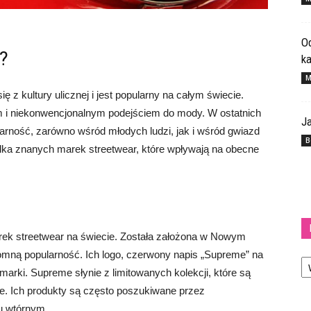
Od
?
k
M
ię z kultury ulicznej i jest popularny na całym świecie.
 i niekonwencjonalnym podejściem do mody. W ostatnich
Ja
arność, zarówno wśród młodych ludzi, jak i wśród gwiazd
B
lka znanych marek streetwear, które wpływają na obecne
arek streetwear na świecie. Została założona w Nowym
Ka
romną popularność. Ich logo, czerwony napis „Supreme” na
arki. Supreme słynie z limitowanych kolekcji, które są
e. Ich produkty są często poszukiwane przez
ku wtórnym.