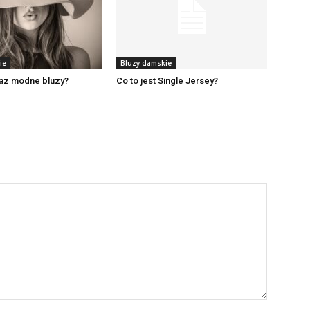
ie
Bluzy damskie
raz modne bluzy?
Co to jest Single Jersey?