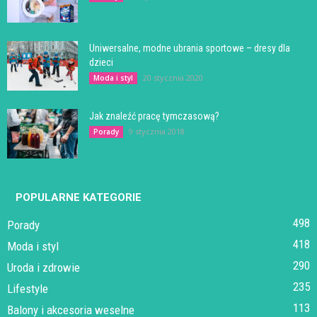
Uniwersalne, modne ubrania sportowe – dresy dla
dzieci
20 stycznia 2020
Moda i styl
Jak znaleźć pracę tymczasową?
9 stycznia 2018
Porady
POPULARNE KATEGORIE
498
Porady
418
Moda i styl
290
Uroda i zdrowie
235
Lifestyle
113
Balony i akcesoria weselne