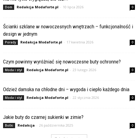
Redakcja Modaforte.pl
-
10 lipca 2026
Dom
0
Ścianki szklane w nowoczesnych wnętrzach – funkcjonalność i
design w jednym
Redakcja Modaforte.pl
-
17 kwietnia 2026
Porady
0
Czym powinny wyróżniać się nowoczesne buty ochronne?
Redakcja Modaforte.pl
-
23 lutego 2026
Moda i styl
0
Odzież damska na chłodne dni – wygoda i ciepło każdego dnia
Redakcja Modaforte.pl
-
22 stycznia 2026
Moda i styl
0
Jakie buty do czarnej sukienki w zimie?
Redakcja
-
26 października 2025
Botki
0