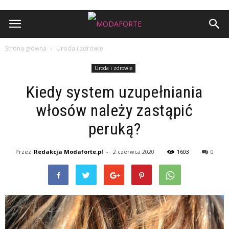
Strona główna
Uroda i zdrowie
Uroda i zdrowie
Kiedy system uzupełniania
włosów należy zastąpić
peruką?
Przez
Redakcja Modaforte.pl
-
2 czerwca 2020
1603
0