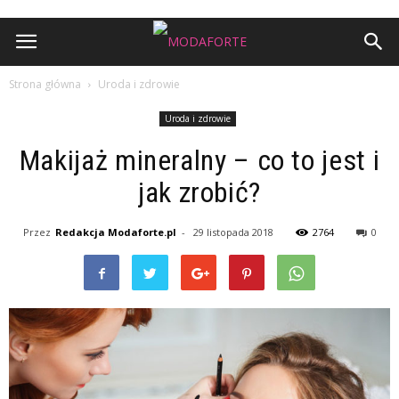
Strona główna
Uroda i zdrowie
Uroda i zdrowie
Makijaż mineralny – co to jest i
jak zrobić?
Przez
Redakcja Modaforte.pl
-
29 listopada 2018
2764
0