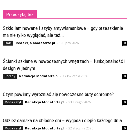
Przeczytaj też
Szkło laminowane i szyby antywłamaniowe – gdy przeszklenie
ma nie tylko wyglądać, ale też...
Redakcja Modaforte.pl
-
10 lipca 2026
Dom
0
Ścianki szklane w nowoczesnych wnętrzach – funkcjonalność i
design w jednym
Redakcja Modaforte.pl
-
17 kwietnia 2026
Porady
0
Czym powinny wyróżniać się nowoczesne buty ochronne?
Redakcja Modaforte.pl
-
23 lutego 2026
Moda i styl
0
Odzież damska na chłodne dni – wygoda i ciepło każdego dnia
Redakcja Modaforte.pl
-
22 stycznia 2026
Moda i styl
0