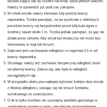
wystarczająco siły by szybko nacisnąć spust jednym palcem.
Należy to sprawdzić już podczas zakupów.
W chwili strzału należy kierować lufę poniżej twarzy
napastnika. Trzeba pamiętać, że po wystrzale z niektórych
pocisków tworzy się bezpośrednio przed lufą kula ognia o
średnicy nawet około 1 m. Trzeba jednak pamiętać, że gaz nie
działa przez ubranie. Aby strzał był skuteczny nie może być
skierowany w nogi lub brzuch.
Zalecane jest zachowanie odległości co najmniej 0,5 m od
twarzy napastnika.
Strzelając należy też zachować bezpieczną odległość broni
od własnej twarzy. Zaleca się, aby była to odległość
wyciągniętych rąk.
W przypadku ataku psa najlepiej wykonać kolejno dwa strzały
z bliskiej odległości, starając się nie stracić kontaktu
wzrokowego ze zwierzęciem.
O ile to tylko możliwe nie używajmy pistoletu gazowego w
zamkniętym pomieszczeniu, niezależnie od posiadanego