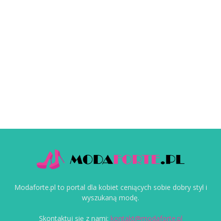
Modaforte.pl to portal dla kobiet ceniących sobie dobry styl i
wyszukaną modę.
Skontaktuj się z nami:
kontakt@modaforte.pl