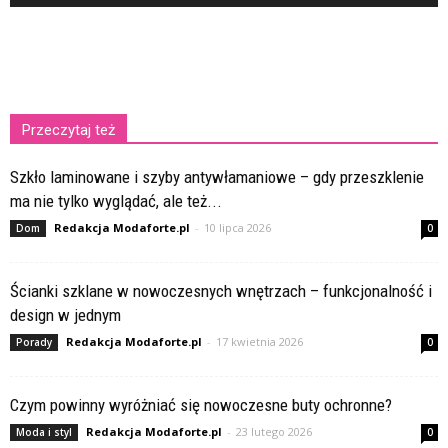
Przeczytaj też
Szkło laminowane i szyby antywłamaniowe – gdy przeszklenie
ma nie tylko wyglądać, ale też...
Redakcja Modaforte.pl
-
10 lipca 2026
Dom
0
Ścianki szklane w nowoczesnych wnętrzach – funkcjonalność i
design w jednym
Redakcja Modaforte.pl
-
17 kwietnia 2026
Porady
0
Czym powinny wyróżniać się nowoczesne buty ochronne?
Redakcja Modaforte.pl
-
23 lutego 2026
Moda i styl
0