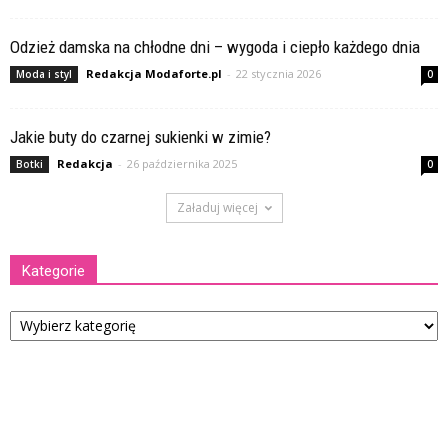
Odzież damska na chłodne dni – wygoda i ciepło każdego dnia
Redakcja Modaforte.pl
-
22 stycznia 2026
Moda i styl
0
Jakie buty do czarnej sukienki w zimie?
Redakcja
-
26 października 2025
Botki
0
Załaduj więcej
Kategorie
Kategorie