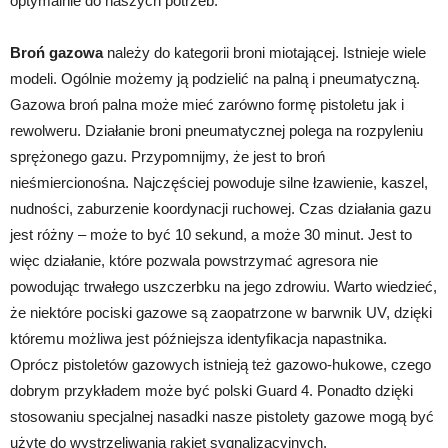
optymalnie do naszych potrzeb.
Broń gazowa
należy do kategorii broni miotającej. Istnieje wiele
modeli. Ogólnie możemy ją podzielić na palną i pneumatyczną.
Gazowa broń palna może mieć zarówno formę pistoletu jak i
rewolweru. Działanie broni pneumatycznej polega na rozpyleniu
sprężonego gazu. Przypomnijmy, że jest to broń
nieśmiercionośna. Najczęściej powoduje silne łzawienie, kaszel,
nudności, zaburzenie koordynacji ruchowej. Czas działania gazu
jest różny – może to być 10 sekund, a może 30 minut. Jest to
więc działanie, które pozwala powstrzymać agresora nie
powodując trwałego uszczerbku na jego zdrowiu. Warto wiedzieć,
że niektóre pociski gazowe są zaopatrzone w barwnik UV, dzięki
któremu możliwa jest późniejsza identyfikacja napastnika.
Oprócz pistoletów gazowych istnieją też gazowo-hukowe, czego
dobrym przykładem może być polski Guard 4. Ponadto dzięki
stosowaniu specjalnej nasadki nasze pistolety gazowe mogą być
użyte do wystrzeliwania rakiet sygnalizacyjnych.