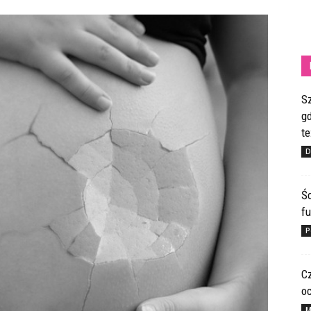
S
gd
te
D
Ś
fu
P
C
o
M