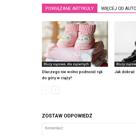
POWIĄZANE ARTYKUŁY
WIĘCEJ OD AUT
Bluzy ciążowe, dla ciężarnych
Bluzy ciążow
Dlaczego nie wolno podnosić rąk
Jak dobrać
do góry w ciąży?
ZOSTAW ODPOWIEDŹ