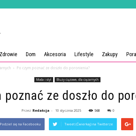
 Zdrowie
Dom
Akcesoria
Lifestyle
Zakupy
Por
żarnych
Po czym poznać ze doszło do poronienia?
Moda i styl
Bluzy ciążowe, dla ciężarnych
 poznać ze doszło do por
Przez
Redakcja
-
10 stycznia 2025
568
0
Podziel się na Facebooku
Tweet (Ćwierkaj) na Twitterze