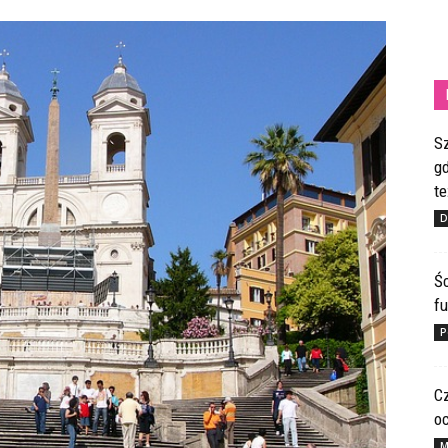
S
gd
te
D
Ś
fu
P
C
o
M