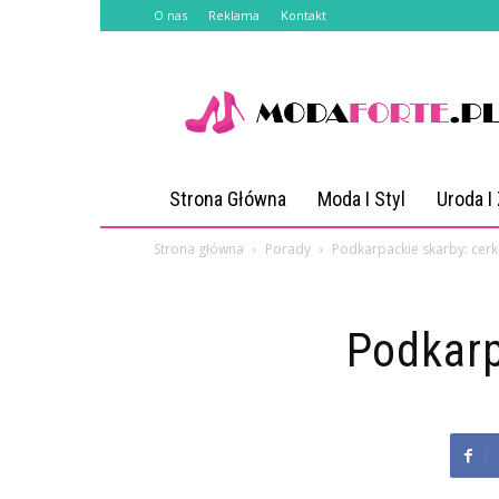
O nas
Reklama
Kontakt
Modaforte.pl
Strona Główna
Moda I Styl
Uroda I
Strona główna
Porady
Podkarpackie skarby: cerk
Podkarp