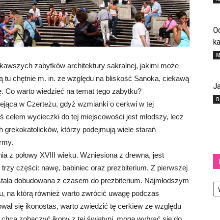
Od
k
M
ekawszych zabytków architektury sakralnej, jakimi może
ą tu chętnie m. in. ze względu na bliskość Sanoka, ciekawą
Ja
rię. Co warto wiedzieć na temat tego zabytku?
B
niejąca w Czerteżu, gdyż wzmianki o cerkwi w tej
ś celem wycieczki do tej miejscowości jest młodszy, lecz
h grekokatolicków, którzy podejmują wiele starań
rmy.
a z połowy XVIII wieku. Wzniesiona z drewna, jest
rzy części: nawę, babiniec oraz prezbiterium. Z pierwszej
Ka
ostała dobudowana z czasem do prezbiterium. Najmłodszym
u, na którą również warto zwrócić uwagę podczas
wał się ikonostas, warto zwiedzić tę cerkiew ze względu
rzy chcą zobaczyć ikony z tej świątyni, mogą wybrać się do