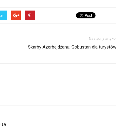
ter
Następny artykuł
Skarby Azerbejdżanu: Gobustan dla turystów
ORA