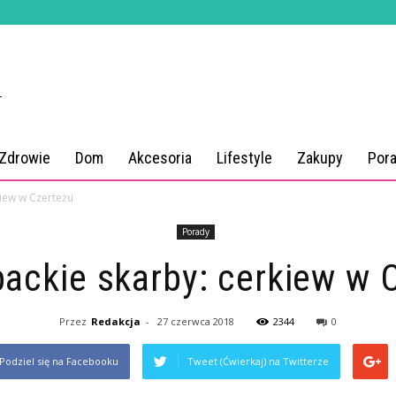
 Zdrowie
Dom
Akcesoria
Lifestyle
Zakupy
Por
iew w Czerteżu
Porady
ackie skarby: cerkiew w 
Przez
Redakcja
-
27 czerwca 2018
2344
0
Podziel się na Facebooku
Tweet (Ćwierkaj) na Twitterze