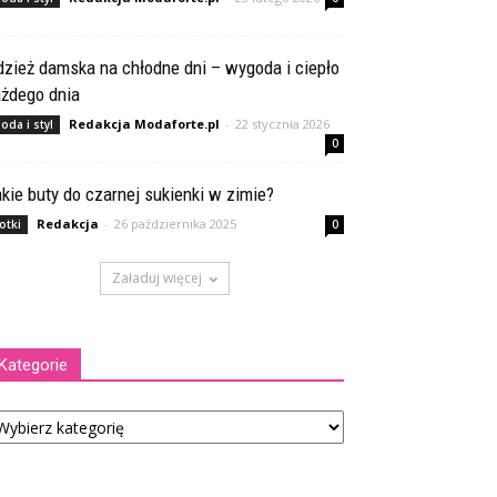
zież damska na chłodne dni – wygoda i ciepło
ażdego dnia
Redakcja Modaforte.pl
-
22 stycznia 2026
oda i styl
0
kie buty do czarnej sukienki w zimie?
Redakcja
-
26 października 2025
otki
0
Załaduj więcej
Kategorie
tegorie