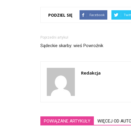
PODZIEL SIĘ
Facebook
Twit
Poprzedni artykuł
Sądeckie skarby: wieś Powroźnik
Redakcja
POWIĄZANE ARTYKUŁY
WIĘCEJ OD AUT