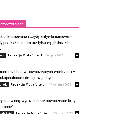
Przeczytaj też
zkło laminowane i szyby antywłamaniowe –
y przeszklenie ma nie tylko wyglądać, ale
ż...
Redakcja Modaforte.pl
-
10 lipca 2026
om
0
cianki szklane w nowoczesnych wnętrzach –
nkcjonalność i design w jednym
Redakcja Modaforte.pl
-
17 kwietnia 2026
orady
0
zym powinny wyróżniać się nowoczesne buty
chronne?
Redakcja Modaforte.pl
-
23 lutego 2026
oda i styl
0