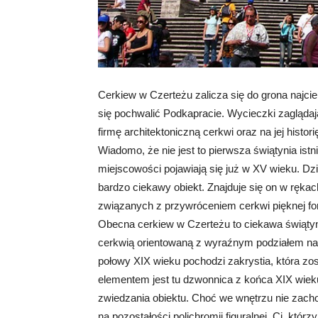
Cerkiew w Czerteżu zalicza się do grona najci
się pochwalić Podkapracie. Wycieczki zaglądaj
firmę architektoniczną cerkwi oraz na jej histo
Wiadomo, że nie jest to pierwsza świątynia ist
miejscowości pojawiają się już w XV wieku. Dzi
bardzo ciekawy obiekt. Znajduje się on w rękac
związanych z przywróceniem cerkwi pięknej fo
Obecna cerkiew w Czerteżu to ciekawa świątyni
cerkwią orientowaną z wyraźnym podziałem na t
połowy XIX wieku pochodzi zakrystia, która z
elementem jest tu dzwonnica z końca XIX wiek
zwiedzania obiektu. Choć we wnętrzu nie zacho
na pozostałości polichromii figuralnej. Ci, któ