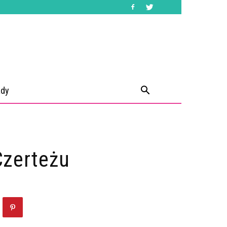
ady
Czerteżu