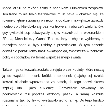
Moda lat 90. to także t-shirty z nadrukami ulubionych zespołów.
Ten trend to nie tylko festiwalowe must have – okazało się, że
równie chętnie stawiają na niego na co dzień największe gwiazdy
i celebrytki. Nie obyło się bez kontrowersji i oburzeń wielu fanów,
gdy gwiazdki pop pokazywały się w koszulkach z wizerunkiem
2Paca, Metallici czy Guns’n’Roses. Innym chętnie wybieranym
rodzajem nadruku były t-shirty z przesłaniem. W tym sezonie
odważnie pokazujemy nasz światopogląd, zwłaszcza w zakresie
polityki i poglądów na temat współczesnego świata.
Także męska koszula została przejęta przez kobiety, które noszą
ją do wąskich spodni, krótkich spodenek (najchętniej cześć
koszuli niedbale wpuszczona za pasek, do tego obowiązkowo
szpilki) lub… jako sukienkę. Oczywiście stawiamy na
podkreślenie talii poprzez ozdobny pasek, a samą koszulę
rozpinamy tak, by lekko wystawało jedno ramię. Do tego bardzo