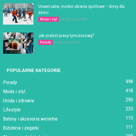
Uniwersalne, modne ubrania sportowe – dresy dla
dzieci
20 stycznia 2020
Moda i styl
Jak znaleźć pracę tymczasową?
9 stycznia 2018
Porady
POPULARNE KATEGORIE
498
Porady
418
Moda i styl
290
Uroda i zdrowie
235
Lifestyle
113
Balony i akcesoria weselne
111
Biżuteria i zegarki
109