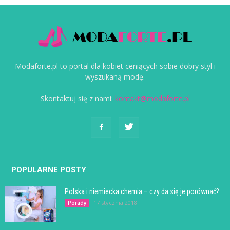
Modaforte.pl to portal dla kobiet ceniących sobie dobry styl i
wyszukaną modę.
Skontaktuj się z nami:
kontakt@modaforte.pl
POPULARNE POSTY
Polska i niemiecka chemia – czy da się je porównać?
17 stycznia 2018
Porady