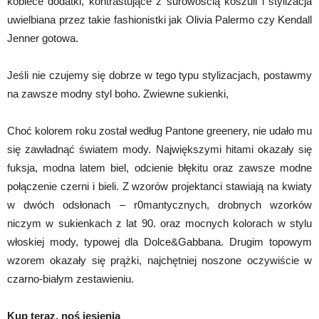
kobiece dodatki, kontrastujące z surowością koszuli i stylizacja
uwielbiana przez takie fashionistki jak Olivia Palermo czy Kendall
Jenner gotowa.
Jeśli nie czujemy się dobrze w tego typu stylizacjach, postawmy
na zawsze modny styl boho. Zwiewne sukienki,
Choć kolorem roku został według Pantone greenery, nie udało mu
się zawładnąć światem mody. Największymi hitami okazały się
fuksja, modna latem biel, odcienie błękitu oraz zawsze modne
połączenie czerni i bieli. Z wzorów projektanci stawiają na kwiaty
w dwóch odsłonach – r0mantycznych, drobnych wzorków
niczym w sukienkach z lat 90. oraz mocnych kolorach w stylu
włoskiej mody, typowej dla Dolce&Gabbana. Drugim topowym
wzorem okazały się prążki, najchętniej noszone oczywiście w
czarno-białym zestawieniu.
Kup teraz, noś jesienią