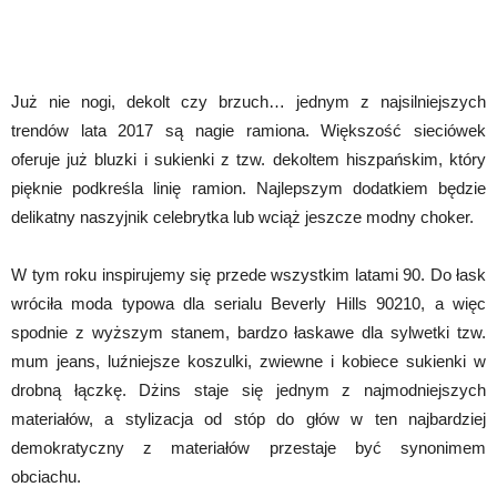
Już nie nogi, dekolt czy brzuch… jednym z najsilniejszych
trendów lata 2017 są nagie ramiona. Większość sieciówek
oferuje już bluzki i sukienki z tzw. dekoltem hiszpańskim, który
pięknie podkreśla linię ramion. Najlepszym dodatkiem będzie
delikatny naszyjnik celebrytka lub wciąż jeszcze modny choker.
W tym roku inspirujemy się przede wszystkim latami 90. Do łask
wróciła moda typowa dla serialu Beverly Hills 90210, a więc
spodnie z wyższym stanem, bardzo łaskawe dla sylwetki tzw.
mum jeans, luźniejsze koszulki, zwiewne i kobiece sukienki w
drobną łączkę. Dżins staje się jednym z najmodniejszych
materiałów, a stylizacja od stóp do głów w ten najbardziej
demokratyczny z materiałów przestaje być synonimem
obciachu.