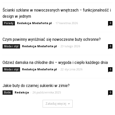
Ścianki szklane w nowoczesnych wnętrzach – funkcjonalność i
design w jednym
Redakcja Modaforte.pl
-
17 kwietnia 2026
Porady
0
Czym powinny wyróżniać się nowoczesne buty ochronne?
Redakcja Modaforte.pl
-
23 lutego 2026
Moda i styl
0
Odzież damska na chłodne dni – wygoda i ciepło każdego dnia
Redakcja Modaforte.pl
-
22 stycznia 2026
Moda i styl
0
Jakie buty do czarnej sukienki w zimie?
Redakcja
-
26 października 2025
Botki
0
Załaduj więcej