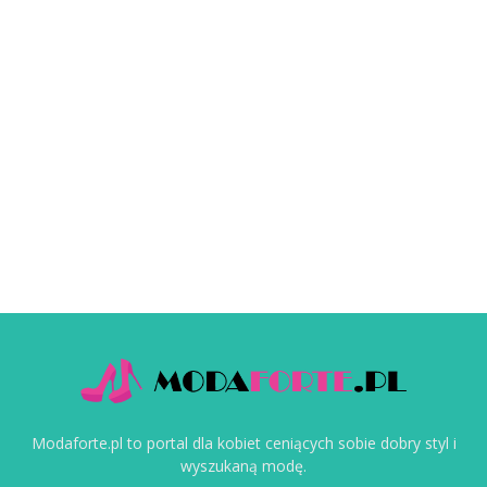
Modaforte.pl to portal dla kobiet ceniących sobie dobry styl i
wyszukaną modę.