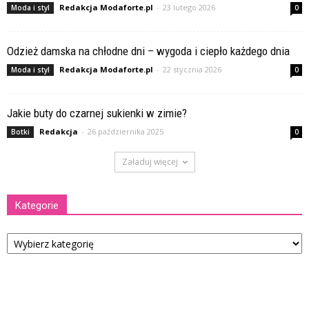
Redakcja Modaforte.pl
-
23 lutego 2026
Moda i styl
0
Odzież damska na chłodne dni – wygoda i ciepło każdego dnia
Redakcja Modaforte.pl
-
22 stycznia 2026
Moda i styl
0
Jakie buty do czarnej sukienki w zimie?
Redakcja
-
26 października 2025
Botki
0
Załaduj więcej
Kategorie
Kategorie