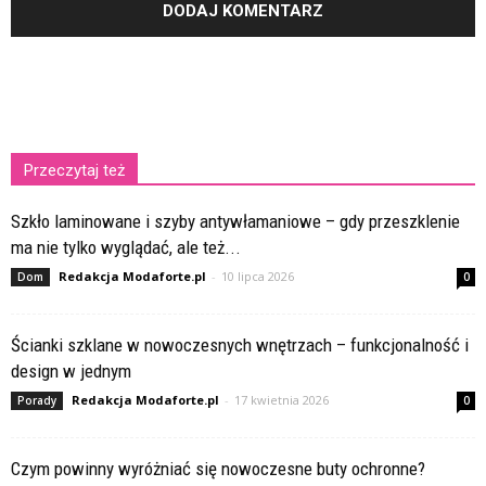
Przeczytaj też
Szkło laminowane i szyby antywłamaniowe – gdy przeszklenie
ma nie tylko wyglądać, ale też...
Redakcja Modaforte.pl
-
10 lipca 2026
Dom
0
Ścianki szklane w nowoczesnych wnętrzach – funkcjonalność i
design w jednym
Redakcja Modaforte.pl
-
17 kwietnia 2026
Porady
0
Czym powinny wyróżniać się nowoczesne buty ochronne?