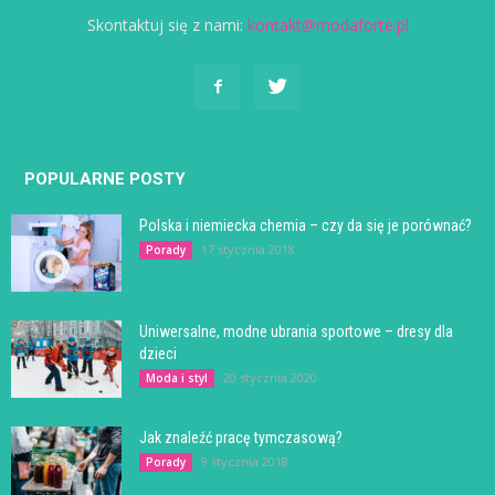
Skontaktuj się z nami:
kontakt@modaforte.pl
POPULARNE POSTY
Polska i niemiecka chemia – czy da się je porównać?
17 stycznia 2018
Porady
Uniwersalne, modne ubrania sportowe – dresy dla
dzieci
20 stycznia 2020
Moda i styl
Jak znaleźć pracę tymczasową?
9 stycznia 2018
Porady