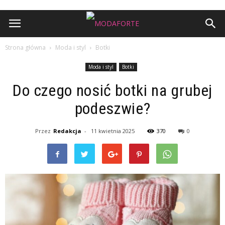
Strona główna
Moda i styl
Botki
Moda i styl
Botki
Do czego nosić botki na grubej
podeszwie?
Przez
Redakcja
-
11 kwietnia 2025
370
0