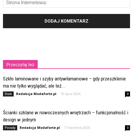
Przeczytaj też
Szkło laminowane i szyby antywłamaniowe – gdy przeszklenie
ma nie tylko wyglądać, ale też...
Redakcja Modaforte.pl
-
10 lipca 2026
Dom
0
Ścianki szklane w nowoczesnych wnętrzach – funkcjonalność i
design w jednym
Redakcja Modaforte.pl
-
17 kwietnia 2026
Porady
0