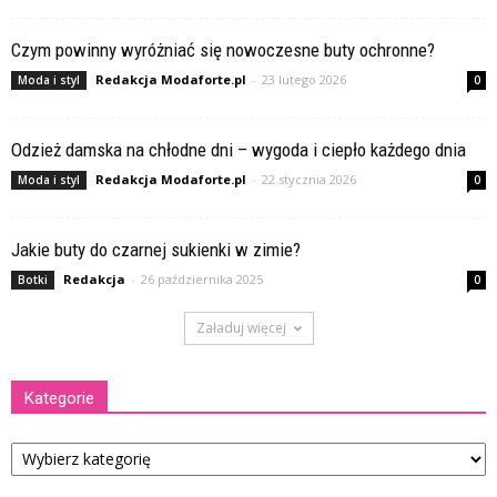
Czym powinny wyróżniać się nowoczesne buty ochronne?
Redakcja Modaforte.pl
-
23 lutego 2026
Moda i styl
0
Odzież damska na chłodne dni – wygoda i ciepło każdego dnia
Redakcja Modaforte.pl
-
22 stycznia 2026
Moda i styl
0
Jakie buty do czarnej sukienki w zimie?
Redakcja
-
26 października 2025
Botki
0
Załaduj więcej
Kategorie
Kategorie