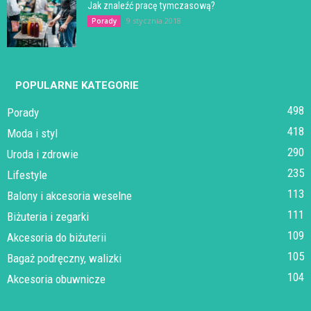
Jak znaleźć pracę tymczasową?
9 stycznia 2018
Porady
POPULARNE KATEGORIE
498
Porady
418
Moda i styl
290
Uroda i zdrowie
235
Lifestyle
113
Balony i akcesoria weselne
111
Biżuteria i zegarki
109
Akcesoria do biżuterii
105
Bagaż podręczny, walizki
104
Akcesoria obuwnicze