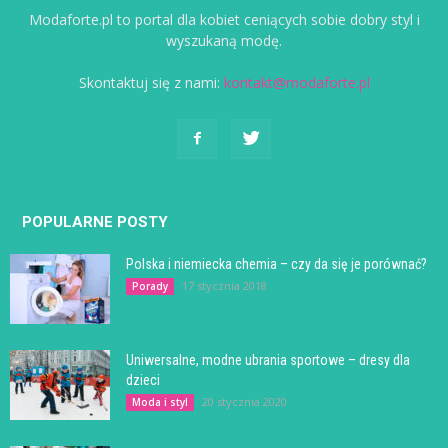
Modaforte.pl to portal dla kobiet ceniących sobie dobry styl i
wyszukaną modę.
Skontaktuj się z nami:
kontakt@modaforte.pl
POPULARNE POSTY
Polska i niemiecka chemia – czy da się je porównać?
17 stycznia 2018
Porady
Uniwersalne, modne ubrania sportowe – dresy dla
dzieci
20 stycznia 2020
Moda i styl