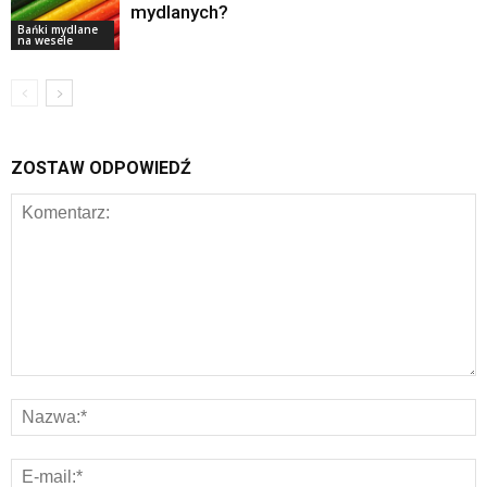
mydlanych?
Bańki mydlane
na wesele
ZOSTAW ODPOWIEDŹ