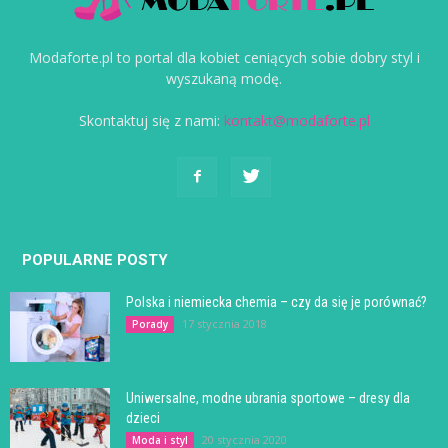
Modaforte.pl to portal dla kobiet ceniących sobie dobry styl i
wyszukaną modę.
Skontaktuj się z nami:
kontakt@modaforte.pl
POPULARNE POSTY
Polska i niemiecka chemia – czy da się je porównać?
17 stycznia 2018
Porady
Uniwersalne, modne ubrania sportowe – dresy dla
dzieci
20 stycznia 2020
Moda i styl