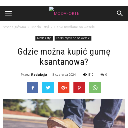
Strona główna
Moda i styl
Bańki mydlane na wesele
Moda i styl
Bańki mydlane na wesele
Gdzie można kupić gumę
ksantanowa?
Przez
Redakcja
-
8 czerwca 2024
510
0