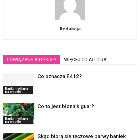
Redakcja
POWIĄZANE ARTYKUŁY
WIĘCEJ OD AUTORA
Co oznacza E412?
Bańki mydlane
na wesele
Co to jest błonnik guar?
Bańki mydlane
na wesele
Skąd biorą się tęczowe barwy baniek