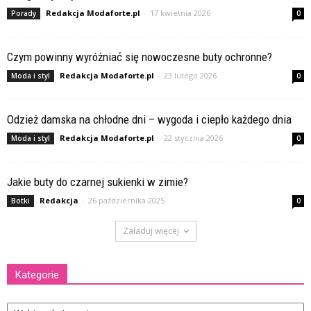
Redakcja Modaforte.pl
-
17 kwietnia 2026
Porady
0
Czym powinny wyróżniać się nowoczesne buty ochronne?
Redakcja Modaforte.pl
-
23 lutego 2026
Moda i styl
0
Odzież damska na chłodne dni – wygoda i ciepło każdego dnia
Redakcja Modaforte.pl
-
22 stycznia 2026
Moda i styl
0
Jakie buty do czarnej sukienki w zimie?
Redakcja
-
26 października 2025
Botki
0
Załaduj więcej
Kategorie
Kategorie