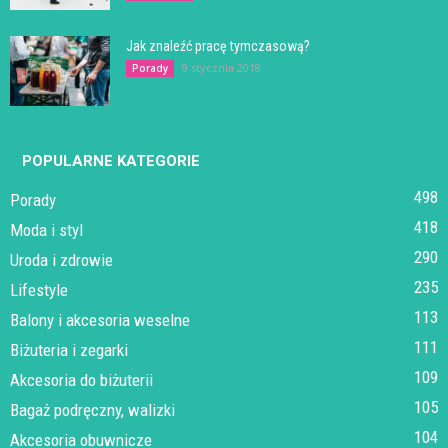
Jak znaleźć pracę tymczasową?
9 stycznia 2018
Porady
POPULARNE KATEGORIE
498
Porady
418
Moda i styl
290
Uroda i zdrowie
235
Lifestyle
113
Balony i akcesoria weselne
111
Biżuteria i zegarki
109
Akcesoria do biżuterii
105
Bagaż podręczny, walizki
104
Akcesoria obuwnicze