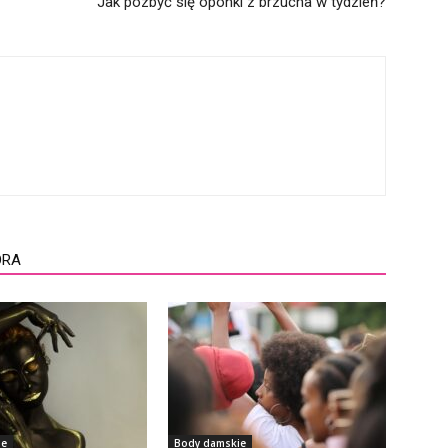
Jak pozbyć się oponki z brzucha w tydzień?
ORA
ie
Body damskie