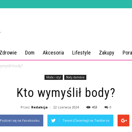
 Zdrowie
Dom
Akcesoria
Lifestyle
Zakupy
Por
ymyślił body?
Moda i styl
Body damskie
Kto wymyślił body?
Przez
Redakcja
-
22 czerwca 2024
453
0
Podziel się na Facebooku
Tweet (Ćwierkaj) na Twitterze