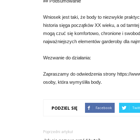
## Podsumowanie
Wniosek jest taki, że body to niezwykle praktyc
historia sięga początków XX wieku, a od tamtej 
mogą czuć się komfortowo, chronione i swobod
najważniejszych elementów garderoby dla naj
Wezwanie do działania:
Zapraszamy do odwiedzenia strony https://www
osoby, która wymyśliła body.
PODZIEL SIĘ
Facebook
Twit
Poprzedni artykuł