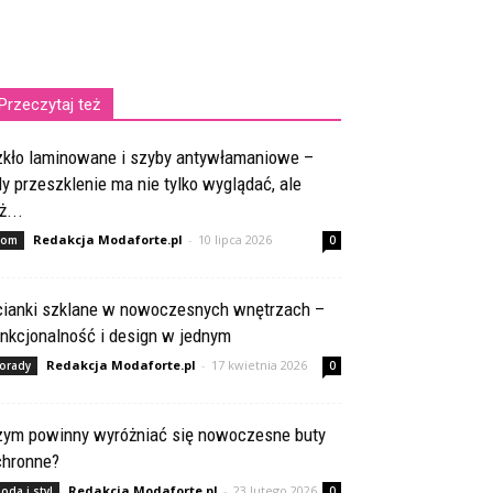
Przeczytaj też
zkło laminowane i szyby antywłamaniowe –
y przeszklenie ma nie tylko wyglądać, ale
ż...
Redakcja Modaforte.pl
-
10 lipca 2026
om
0
cianki szklane w nowoczesnych wnętrzach –
nkcjonalność i design w jednym
Redakcja Modaforte.pl
-
17 kwietnia 2026
orady
0
zym powinny wyróżniać się nowoczesne buty
chronne?
Redakcja Modaforte.pl
-
23 lutego 2026
oda i styl
0