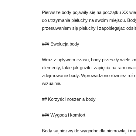
Pierwsze body pojawiły się na początku XX wie
do utrzymania pieluchy na swoim miejscu. Bod
przesuwaniem się pieluchy i zapobiegając odsł
### Ewolucja body
Wraz z upływem czasu, body przeszły wiele zmi
elementy, takie jak guziki, zapięcia na ramiona
zdejmowanie body. Wprowadzono również różne w
wizualnie.
## Korzyści noszenia body
### Wygoda i komfort
Body są niezwykle wygodne dla niemowląt i mał