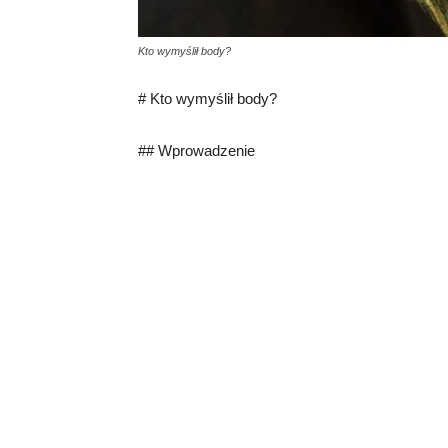
Kto wymyślił body?
# Kto wymyślił body?
## Wprowadzenie