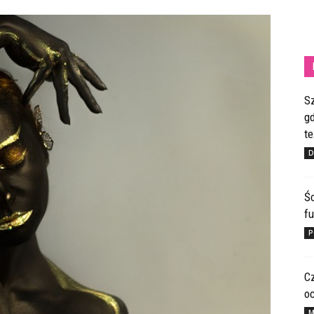
S
gd
te
D
Ś
fu
P
C
o
M