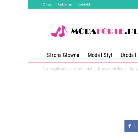
O nas
Reklama
Kontakt
Modaforte.pl
Strona Główna
Moda I Styl
Uroda I
Strona główna
Moda i styl
Body damskie
Kto w