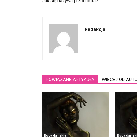
Jak się nazywa przód buta?
Redakcja
POWIĄZANE ARTYKUŁY
WIĘCEJ OD AUT
Body damskie
Body damsk