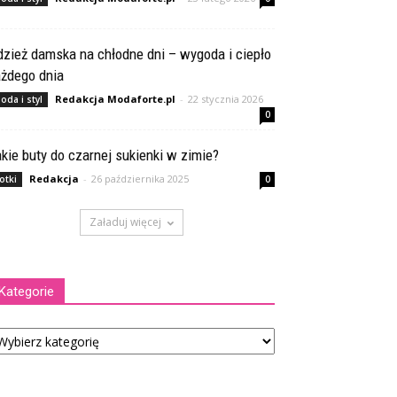
zież damska na chłodne dni – wygoda i ciepło
ażdego dnia
Redakcja Modaforte.pl
-
22 stycznia 2026
oda i styl
0
kie buty do czarnej sukienki w zimie?
Redakcja
-
26 października 2025
otki
0
Załaduj więcej
Kategorie
tegorie