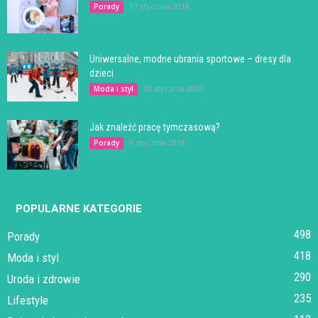
17 stycznia 2018
Porady
Uniwersalne, modne ubrania sportowe – dresy dla
dzieci
20 stycznia 2020
Moda i styl
Jak znaleźć pracę tymczasową?
9 stycznia 2018
Porady
POPULARNE KATEGORIE
498
Porady
418
Moda i styl
290
Uroda i zdrowie
235
Lifestyle