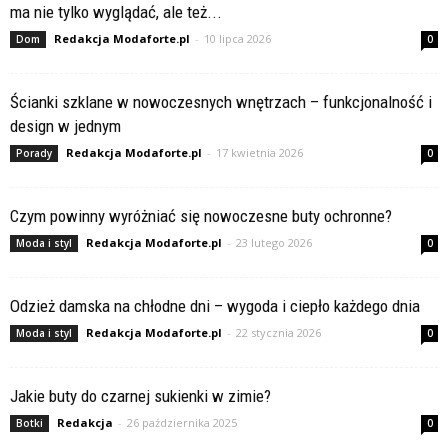
ma nie tylko wyglądać, ale też...
Redakcja Modaforte.pl
-
10 lipca 2026
Dom
0
Ścianki szklane w nowoczesnych wnętrzach – funkcjonalność i
design w jednym
Redakcja Modaforte.pl
-
17 kwietnia 2026
Porady
0
Czym powinny wyróżniać się nowoczesne buty ochronne?
Redakcja Modaforte.pl
-
23 lutego 2026
Moda i styl
0
Odzież damska na chłodne dni – wygoda i ciepło każdego dnia
Redakcja Modaforte.pl
-
22 stycznia 2026
Moda i styl
0
Jakie buty do czarnej sukienki w zimie?
Redakcja
-
26 października 2025
Botki
0