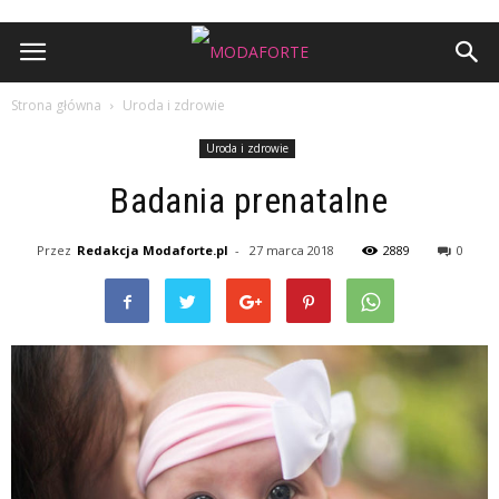
Strona główna
Uroda i zdrowie
Uroda i zdrowie
Badania prenatalne
Przez
Redakcja Modaforte.pl
-
27 marca 2018
2889
0